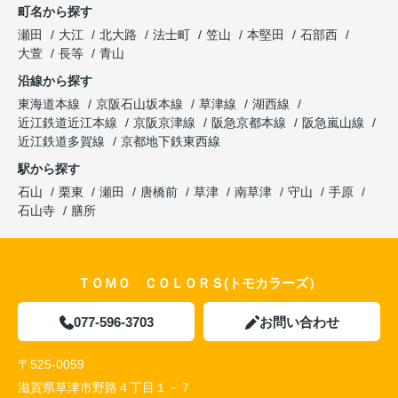
町名から探す
瀬田
大江
北大路
法士町
笠山
本堅田
石部西
大萱
長等
青山
沿線から探す
東海道本線
京阪石山坂本線
草津線
湖西線
近江鉄道近江本線
京阪京津線
阪急京都本線
阪急嵐山線
近江鉄道多賀線
京都地下鉄東西線
駅から探す
石山
栗東
瀬田
唐橋前
草津
南草津
守山
手原
石山寺
膳所
ＴＯＭＯ ＣＯＬＯＲＳ(トモカラーズ）
077-596-3703
お問い合わせ
〒525-0059
滋賀県草津市野路４丁目１－７