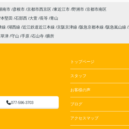
湖南市
彦根市
京都市西京区
東近江市
野洲市
京都市南区
本堅田
石部西
大萱
長等
青山
津線
湖西線
近江鉄道近江本線
京阪京津線
阪急京都本線
阪急嵐山線
南草津
守山
手原
石山寺
膳所
トップページ
スタッフ
お客様の声
077-596-3703
ブログ
アクセスマップ