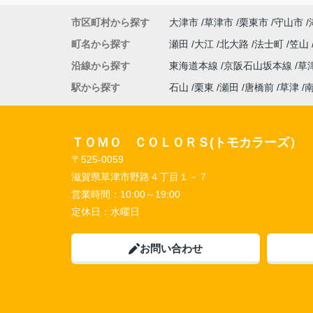
市区町村から探す
大津市
草津市
栗東市
守山市
町名から探す
瀬田
大江
北大路
法士町
笠山
沿線から探す
東海道本線
京阪石山坂本線
草
駅から探す
石山
栗東
瀬田
唐橋前
草津
ＴＯＭＯ ＣＯＬＯＲＳ(トモカラーズ）
〒525-0059
滋賀県草津市野路４丁目１－７
営業時間：
10:00～19:00
定休日：
水曜日
お問い合わせ