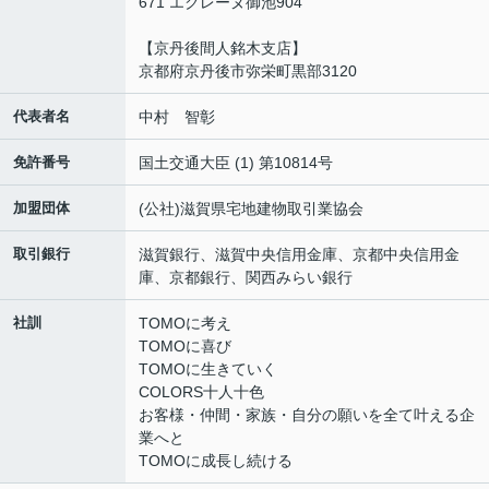
671 エクレーヌ御池904
【京丹後間人銘木支店】
京都府京丹後市弥栄町黒部3120
代表者名
中村 智彰
免許番号
国土交通大臣 (1) 第10814号
加盟団体
(公社)滋賀県宅地建物取引業協会
取引銀行
滋賀銀行、滋賀中央信用金庫、京都中央信用金
庫、京都銀行、関西みらい銀行
社訓
TOMOに考え
TOMOに喜び
TOMOに生きていく
COLORS十人十色
お客様・仲間・家族・自分の願いを全て叶える企
業へと
TOMOに成長し続ける