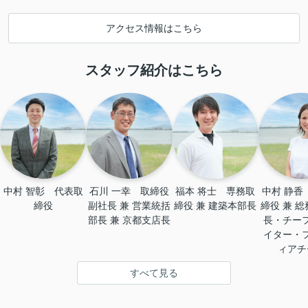
アクセス情報はこちら
スタッフ紹介はこちら
中村 智彰　代表取
石川 一幸　取締役
福本 将士　専務取
中村 静香
締役
副社長 兼 営業統括
締役 兼 建築本部長
締役 兼 
部長 兼 京都支店長
長・チー
イター・
ィアチ
すべて見る