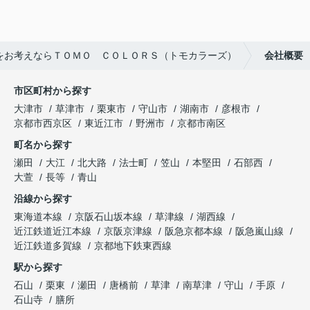
をお考えならＴＯＭＯ ＣＯＬＯＲＳ（トモカラーズ）
会社概要
市区町村から探す
大津市
草津市
栗東市
守山市
湖南市
彦根市
京都市西京区
東近江市
野洲市
京都市南区
町名から探す
瀬田
大江
北大路
法士町
笠山
本堅田
石部西
大萱
長等
青山
沿線から探す
東海道本線
京阪石山坂本線
草津線
湖西線
近江鉄道近江本線
京阪京津線
阪急京都本線
阪急嵐山線
近江鉄道多賀線
京都地下鉄東西線
駅から探す
石山
栗東
瀬田
唐橋前
草津
南草津
守山
手原
石山寺
膳所