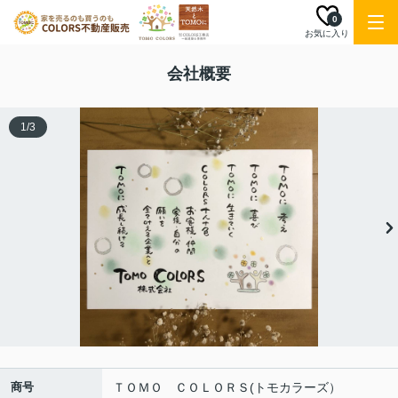
0
お気に入り
会社概要
1
/
3
商号
ＴＯＭＯ ＣＯＬＯＲＳ(トモカラーズ）