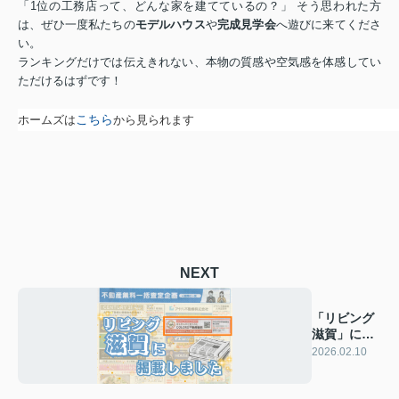
「1位の工務店って、どんな家を建てているの？」 そう思われた方
は、ぜひ一度私たちの
モデルハウス
や
完成見学会
へ遊びに来てくださ
い。
ランキングだけでは伝えきれない、本物の質感や空気感を体感してい
ただけるはずです！
こちら
ホームズは
から見られます
NEXT
「リビング
滋賀」に掲
載されまし
2026.02.10
た！