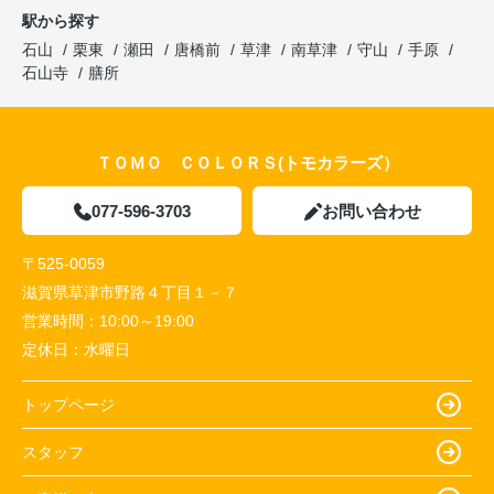
駅から探す
石山
栗東
瀬田
唐橋前
草津
南草津
守山
手原
石山寺
膳所
ＴＯＭＯ ＣＯＬＯＲＳ(トモカラーズ）
077-596-3703
お問い合わせ
〒525-0059
滋賀県草津市野路４丁目１－７
営業時間：
10:00～19:00
定休日：
水曜日
トップページ
スタッフ