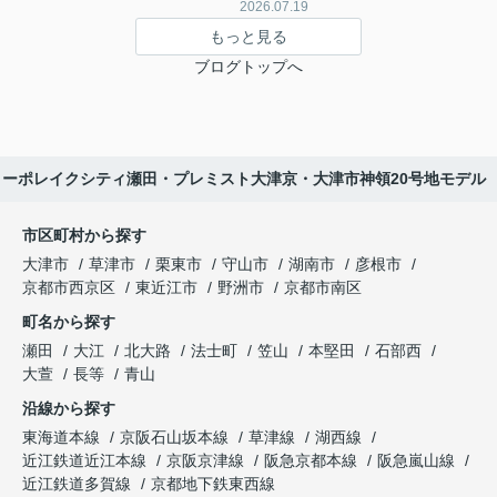
2026.07.19
もっと見る
ブログトップへ
シャルマンコーポレイクシティ瀬田・プレミスト大津京・大津市神領20号地モデル
市区町村から探す
大津市
草津市
栗東市
守山市
湖南市
彦根市
京都市西京区
東近江市
野洲市
京都市南区
町名から探す
瀬田
大江
北大路
法士町
笠山
本堅田
石部西
大萱
長等
青山
沿線から探す
東海道本線
京阪石山坂本線
草津線
湖西線
近江鉄道近江本線
京阪京津線
阪急京都本線
阪急嵐山線
近江鉄道多賀線
京都地下鉄東西線