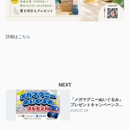
詳細は
こちら
NEXT
「メガマグニーぬいぐるみ」
プレゼントキャンペーンスタ
ート！！
2026.07.08