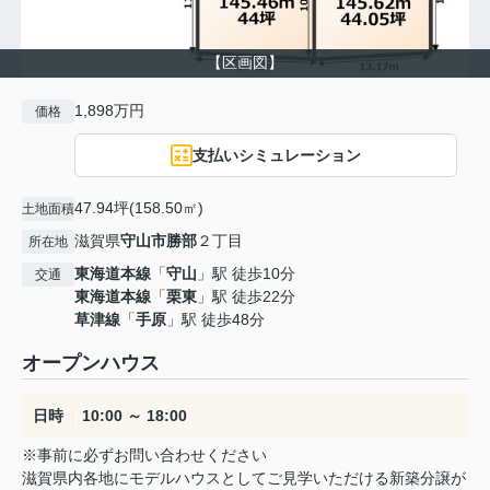
【区画図】
1,898万円
価格
支払いシミュレーション
47.94坪(158.50㎡)
土地面積
滋賀県
守山市
勝部
２丁目
所在地
東海道本線
「
守山
」駅 徒歩10分
交通
東海道本線
「
栗東
」駅 徒歩22分
草津線
「
手原
」駅 徒歩48分
オープンハウス
日時
10:00 ～ 18:00
※事前に必ずお問い合わせください
滋賀県内各地にモデルハウスとしてご見学いただける新築分譲が