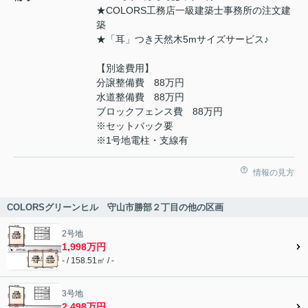
★COLORS工務店一級建築士事務所の注文建
築
★「耳」つき天然木5mサイズサービス♪
【別途費用】
分譲整備費 88万円
水道整備費 88万円
ブロックフェンス費 88万円
※セットバック要
※1号地電柱・支線有
情報の見方
COLORSグリーンヒル 守山市勝部２丁目の他の区画
2号地
1,998万円
- / 158.51㎡ / -
3号地
2,498万円