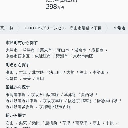
61.77坪 (204.23㎡)
298
万円
買)一覧
COLORSグリーンヒル 守山市勝部２丁目
１号地
市区町村から探す
大津市
草津市
栗東市
守山市
湖南市
彦根市
京都市西京区
東近江市
野洲市
京都市南区
町名から探す
瀬田
大江
北大路
法士町
大萱
笠山
本堅田
石部西
長等
青山
沿線から探す
東海道本線
京阪石山坂本線
草津線
湖西線
近江鉄道近江本線
京阪京津線
阪急京都本線
阪急嵐山線
近江鉄道多賀線
京都地下鉄東西線
駅から探す
石山
栗東
瀬田
唐橋前
草津
南草津
守山
手原