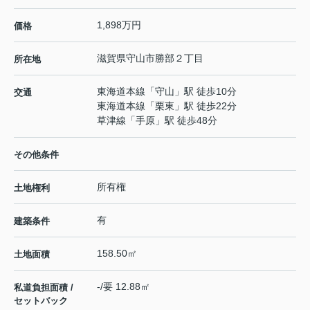
1,898万円
価格
滋賀県
守山市
勝部
２丁目
所在地
東海道本線
「
守山
」駅 徒歩10分
交通
東海道本線
「
栗東
」駅 徒歩22分
草津線
「
手原
」駅 徒歩48分
その他条件
所有権
土地権利
有
建築条件
158.50㎡
土地面積
-/要 12.88㎡
私道負担面積 /
セットバック