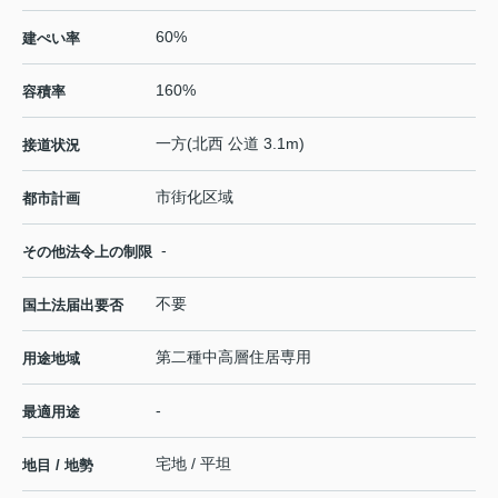
60%
建ぺい率
160%
容積率
一方(北西 公道 3.1m)
接道状況
市街化区域
都市計画
-
その他法令上の制限
不要
国土法届出要否
第二種中高層住居専用
用途地域
-
最適用途
宅地 / 平坦
地目 / 地勢