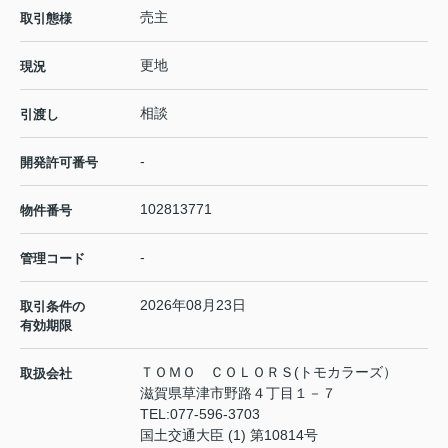
売主
取引態様
更地
現況
相談
引渡し
-
開発許可番号
102813771
物件番号
-
管理コード
2026年08月23日
取引条件の
有効期限
ＴＯＭＯ ＣＯＬＯＲＳ(トモカラーズ）
取扱会社
滋賀県草津市野路４丁目１－７
TEL:
077-596-3703
国土交通大臣 (1) 第10814号