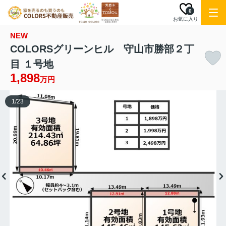
0
お気に入り
NEW
COLORSグリーンヒル 守山市勝部２丁
目 １号地
1,898
万円
1
/
23