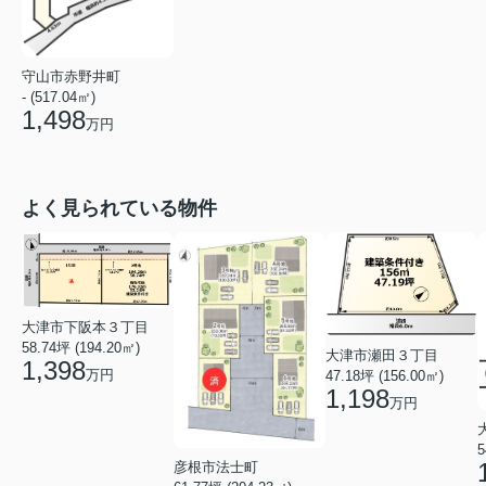
守山市赤野井町
- (517.04㎡)
1,498
万円
よく見られている物件
大津市下阪本３丁目
58.74坪 (194.20㎡)
大津市瀬田３丁目
1,398
万円
47.18坪 (156.00㎡)
1,198
万円
5
彦根市法士町