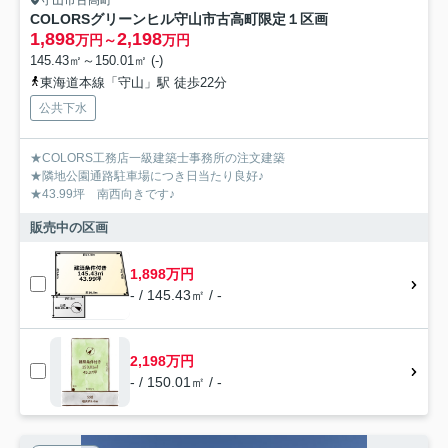
COLORSグリーンヒル守山市古高町限定１区画
1,898
2,198
万円～
万円
145.43㎡～150.01㎡ (-)
東海道本線「守山」駅 徒歩22分
公共下水
★COLORS工務店一級建築士事務所の注文建築
★隣地公園通路駐車場につき日当たり良好♪
★43.99坪 南西向きです♪
販売中の区画
1,898万円
- / 145.43㎡ / -
2,198万円
- / 150.01㎡ / -