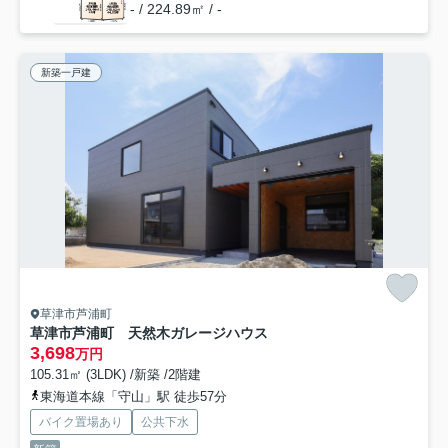
- / 224.89㎡ / -
新築一戸建
草津市芦浦町
草津市芦浦町 天然木ガレージハウス
3,698
万円
105.31㎡ (3LDK) /新築 /2階建
東海道本線「守山」駅 徒歩57分
バイク置場あり
公共下水