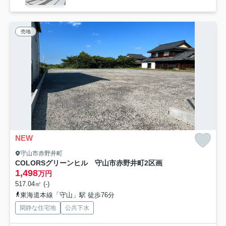
売地
NEW
守山市赤野井町
COLORSグリーンヒル 守山市赤野井町2区画
1,498
万円
517.04㎡ (-)
東海道本線「守山」駅 徒歩76分
閑静な住宅地
公共下水