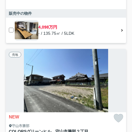
販売中の物件
4,098万円
- / 135.75㎡ / 5LDK
売地
NEW
守山市勝部
COLORSグリーンヒル 守山市勝部２丁目