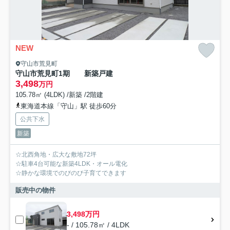
NEW
守山市荒見町
守山市荒見町1期 新築戸建
3,498
万円
105.78㎡ (4LDK) /新築 /2階建
東海道本線「守山」駅 徒歩60分
公共下水
新築
☆北西角地・広大な敷地72坪
☆駐車4台可能な新築4LDK・オール電化
☆静かな環境でのびのび子育てできます
販売中の物件
3,498万円
- / 105.78㎡ / 4LDK