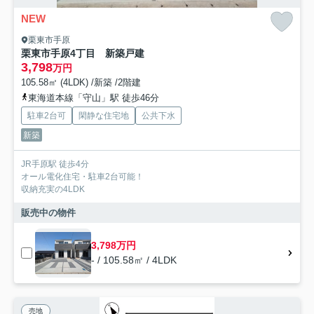
NEW
栗東市手原
栗東市手原4丁目 新築戸建
3,798
万円
105.58㎡ (4LDK) /新築 /2階建
東海道本線「守山」駅 徒歩46分
駐車2台可
閑静な住宅地
公共下水
新築
JR手原駅 徒歩4分
オール電化住宅・駐車2台可能！
収納充実の4LDK
販売中の物件
3,798万円
- / 105.58㎡ / 4LDK
売地