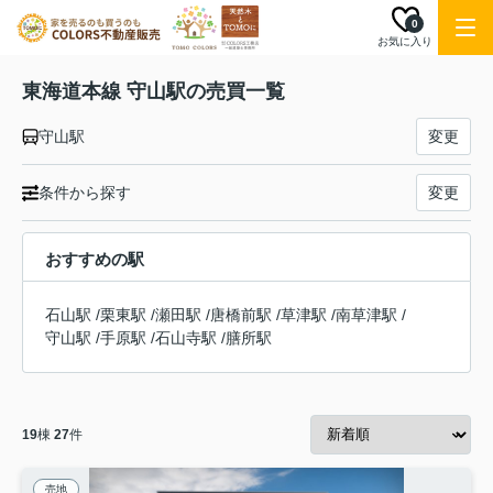
0
お気に入り
東海道本線 守山駅の売買一覧
守山駅
変更
条件から探す
変更
おすすめの駅
石山駅
/
栗東駅
/
瀬田駅
/
唐橋前駅
/
草津駅
/
南草津駅
/
守山駅
/
手原駅
/
石山寺駅
/
膳所駅
19
棟
27
件
売地