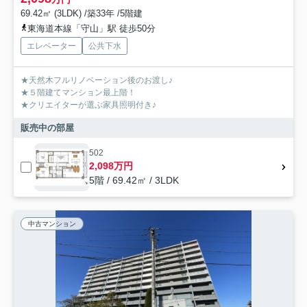
69.42㎡ (3LDK) /築33年 /5階建
東海道本線「守山」駅 徒歩50分
エレベーター
公共下水
★天然木フルリノベーション後のお渡し♪
★５階建てマンション最上階！
★クリエイターが選ぶ家具照明付き♪
販売中の部屋
502
2,098万円
5階 / 69.42㎡ / 3LDK
中古マンション