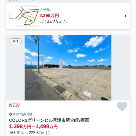
２号地
2,398万円
- / 144.33㎡ / -
売地
NEW
草津市新堂町
COLORSグリーンヒル草津市新堂町9区画
1,398
1,498
万円～
万円
165.61㎡～223.52㎡ (-)