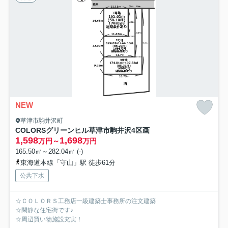
NEW
草津市駒井沢町
COLORSグリーンヒル草津市駒井沢4区画
1,598
1,698
万円～
万円
165.50㎡～282.04㎡ (-)
東海道本線「守山」駅 徒歩61分
公共下水
☆ＣＯＬＯＲＳ工務店一級建築士事務所の注文建築
☆閑静な住宅街です♪
☆周辺買い物施設充実！