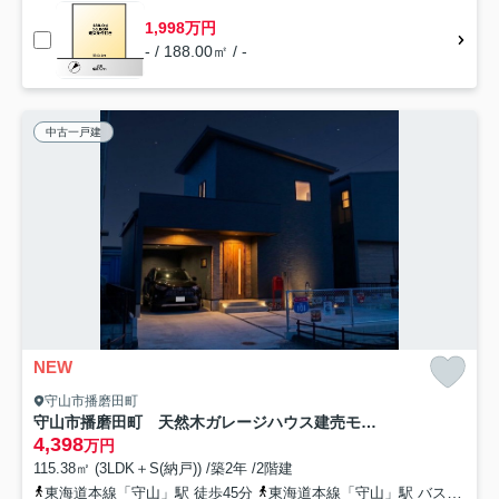
1,998万円
- / 188.00㎡ / -
中古一戸建
NEW
守山市播磨田町
守山市播磨田町 天然木ガレージハウス建売モデル
4,398
万円
115.38㎡ (3LDK＋S(納戸)) /築2年 /2階建
東海道本線「守山」駅 徒歩45分
東海道本線「守山」駅 バス15分 近江鉄道・湖国バス「河西口」 停歩9分