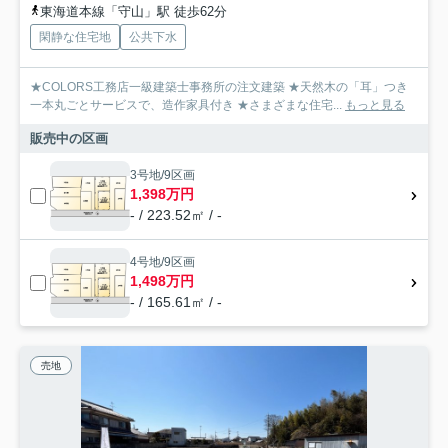
東海道本線「守山」駅 徒歩62分
閑静な住宅地
公共下水
★COLORS工務店一級建築士事務所の注文建築 ★天然木の「耳」つき
一本丸ごとサービスで、造作家具付き ★さまざまな住宅...
もっと見る
販売中の区画
3号地/9区画
1,398万円
- / 223.52㎡ / -
4号地/9区画
1,498万円
- / 165.61㎡ / -
売地