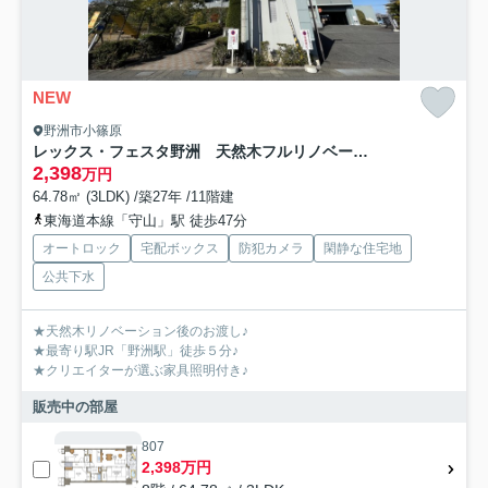
NEW
野洲市小篠原
レックス・フェスタ野洲 天然木フルリノベーション
2,398
万円
64.78㎡ (3LDK) /築27年 /11階建
東海道本線「守山」駅 徒歩47分
オートロック
宅配ボックス
防犯カメラ
閑静な住宅地
公共下水
★天然木リノベーション後のお渡し♪
★最寄り駅JR「野洲駅」徒歩５分♪
★クリエイターが選ぶ家具照明付き♪
販売中の部屋
807
2,398万円