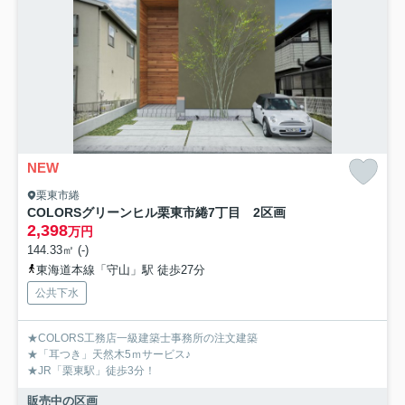
NEW
栗東市綣
COLORSグリーンヒル栗東市綣7丁目 2区画
2,398
万円
144.33㎡ (-)
東海道本線「守山」駅 徒歩27分
公共下水
★COLORS工務店一級建築士事務所の注文建築
★「耳つき」天然木5ｍサービス♪
★JR「栗東駅」徒歩3分！
販売中の区画