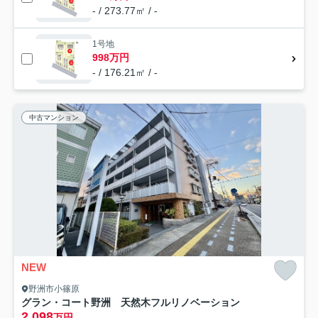
- / 273.77㎡ / -
1号地
998万円
- / 176.21㎡ / -
中古マンション
NEW
野洲市小篠原
グラン・コート野洲 天然木フルリノベーション
2,098
万円