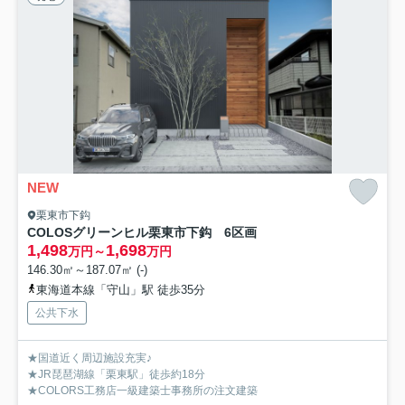
NEW
栗東市下鈎
COLOSグリーンヒル栗東市下鈎 6区画
1,498
1,698
万円～
万円
146.30㎡～187.07㎡ (-)
東海道本線「守山」駅 徒歩35分
公共下水
★国道近く周辺施設充実♪
★JR琵琶湖線「栗東駅」徒歩約18分
★COLORS工務店一級建築士事務所の注文建築