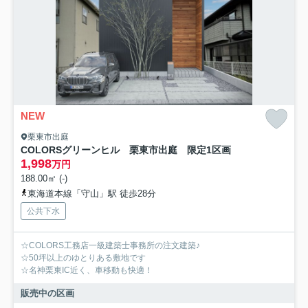
NEW
栗東市出庭
COLORSグリーンヒル 栗東市出庭 限定1区画
1,998
万円
188.00㎡ (-)
東海道本線「守山」駅 徒歩28分
公共下水
☆COLORS工務店一級建築士事務所の注文建築♪
☆50坪以上のゆとりある敷地です
☆名神栗東IC近く、車移動も快適！
販売中の区画