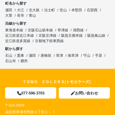
町名から探す
瀬田
大江
北大路
法士町
笠山
本堅田
石部西
大萱
長等
青山
沿線から探す
東海道本線
京阪石山坂本線
草津線
湖西線
近江鉄道近江本線
京阪京津線
阪急京都本線
阪急嵐山線
近江鉄道多賀線
京都地下鉄東西線
駅から探す
石山
栗東
瀬田
唐橋前
草津
南草津
守山
手原
石山寺
膳所
ＴＯＭＯ ＣＯＬＯＲＳ(トモカラーズ）
077-596-3703
お問い合わせ
〒525-0059
滋賀県草津市野路４丁目１－７