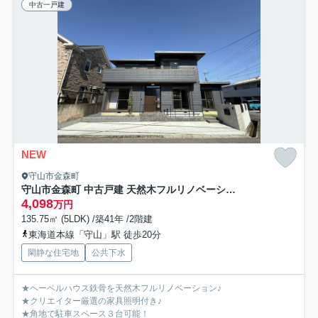
中古一戸建
NEW
守山市金森町
守山市金森町 中古戸建 天然木フルリノベーション
4,098
万円
135.75㎡ (5LDK) /築41年 /2階建
東海道本線「守山」駅 徒歩20分
閑静な住宅地
公共下水
★ヘーベルハウス鉄骨を天然木フルリノベーション♪
★クリエイター厳選の家具照明付き♪
★角地で駐車スペース３台可能！