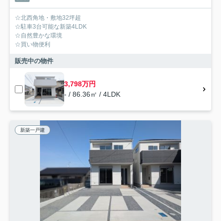
☆北西角地・敷地32坪超
☆駐車3台可能な新築4LDK
☆自然豊かな環境
☆買い物便利
販売中の物件
3,798万円
- / 86.36㎡ / 4LDK
新築一戸建