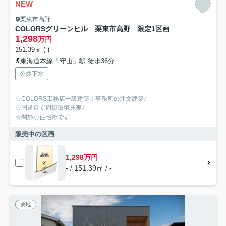
NEW
栗東市高野
COLORSグリーンヒル 栗東市高野 限定1区画
1,298
万円
151.39㎡ (-)
東海道本線「守山」駅 徒歩36分
公共下水
☆COLORS工務店一級建築士事務所の注文建築♪
☆国道近く周辺環境充実♪
☆閑静な住宅街です
販売中の区画
1,298万円
- / 151.39㎡ / -
売地