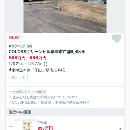
NEW
草津市芦浦町
COLORSグリーンヒル草津市芦浦町4区画
898
998
万円～
万円
176.21㎡～273.77㎡ (-)
東海道本線「守山」駅 徒歩64分
公共下水
☆土地50坪以上の4区画
☆住み心地も快適な環境の良いエリアです！
☆COLORS工務店一級建築士事務所の建築条件付き
販売中の区画
2号地
898万円