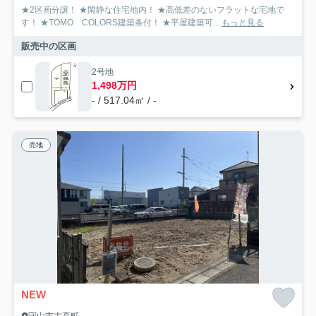
★2区画分譲！ ★閑静な住宅地内！ ★高低差のないフラットな宅地で
す！ ★TOMO COLORS建築条付！ ★平屋建築可...
もっと見る
販売中の区画
2号地
1,498万円
- / 517.04㎡ / -
売地
NEW
守山市古高町