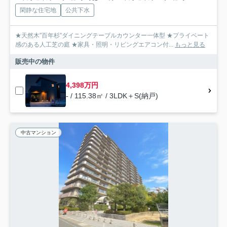
閑静な住宅地
公共下水
★天然木”百年杉”ダイニングテーブルカウンター一体型 ★プライベート
感のある人工芝の庭 ★家具・照明・リビングエアコン付...
もっと見る
販売中の物件
4,398万円
- / 115.38㎡ / 3LDK＋S(納戸)
中古マンション