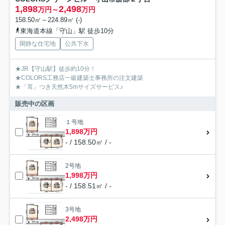
1,898
2,498
万円～
万円
158.50㎡～224.89㎡ (-)
東海道本線「守山」駅 徒歩10分
閑静な住宅地
公共下水
★JR【守山駅】徒歩約10分！
★COLORS工務店一級建築士事務所の注文建築
★「耳」つき天然木5mサイズサービス♪
販売中の区画
１号地
1,898万円
- / 158.50㎡ / -
2号地
1,998万円
- / 158.51㎡ / -
3号地
2,498万円