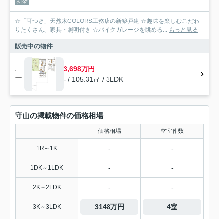
新築
☆「耳つき」天然木COLORS工務店の新築戸建 ☆趣味を楽しむこだわ
りたくさん、家具・照明付き ☆バイクガレージを眺める...
もっと見る
販売中の物件
3,698万円
- / 105.31㎡ / 3LDK
守山の掲載物件の価格相場
価格相場
空室件数
-
-
1R～1K
-
-
1DK～1LDK
-
-
2K～2LDK
3148万円
4室
3K～3LDK