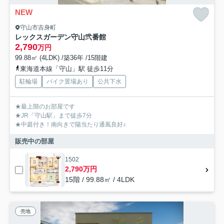
NEW
守山市吉身町
レックスガーデン守山弐番館
2,790
万円
99.88㎡ (4LDK) /築36年 /15階建
東海道本線「守山」駅 徒歩11分
駐輪場
バイク置場あり
公共下水
★最上階のお部屋です
★JR「守山駅」まで徒歩7分
★中庭付き！南向きで陽当たり通風良好♪
販売中の部屋
1502
2,790万円
15階 / 99.88㎡ / 4LDK
売地