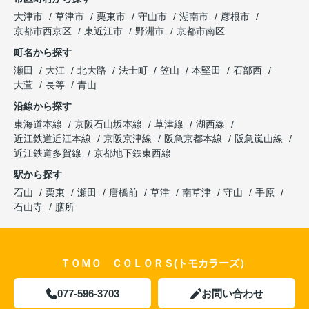
大津市
草津市
栗東市
守山市
湖南市
彦根市
京都市西京区
東近江市
野洲市
京都市南区
町名から探す
瀬田
大江
北大路
法士町
笠山
本堅田
石部西
大萱
長等
青山
沿線から探す
東海道本線
京阪石山坂本線
草津線
湖西線
近江鉄道近江本線
京阪京津線
阪急京都本線
阪急嵐山線
近江鉄道多賀線
京都地下鉄東西線
駅から探す
石山
栗東
瀬田
唐橋前
草津
南草津
守山
手原
石山寺
膳所
ＴＯＭＯ ＣＯＬＯＲＳ(トモカラーズ）
077-596-3703
お問い合わせ