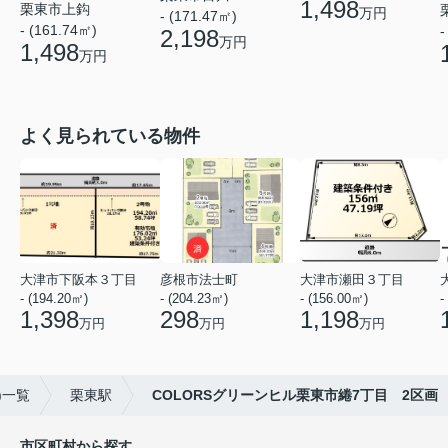
1,498
栗東市上鈎
万円
- (171.47㎡)
- (161.74㎡)
-
2,198
万円
1,498
万円
よく見られている物件
大津市下阪本３丁目
彦根市法士町
大津市瀬田３丁目
- (194.20㎡)
- (204.23㎡)
- (156.00㎡)
-
1,398
298
1,198
万円
万円
万円
)一覧
栗東駅
COLORSグリーンヒル栗東市綣7丁目 2区画
市区町村から探す