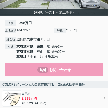
【外観パース】～施工事例～
2,398万円
価格
144.33㎡
43.65坪
土地面積
坪数
滋賀県
栗東市
綣
７丁目
所在地
東海道本線
「
栗東
」駅 徒歩3分
交通
東海道本線
「
守山
」駅 徒歩27分
草津線
「
手原
」駅 徒歩38分
お問い合わせ
無料
COLORSグリーンヒル栗東市綣7丁目 2区画の販売中物件
２号地
2,398万円
43.65坪(144.33㎡)