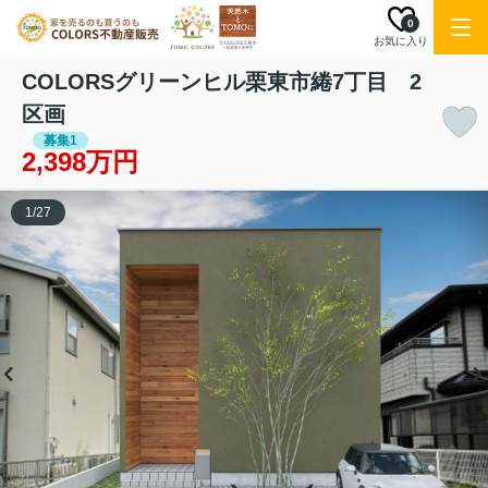
0
お気に入り
COLORSグリーンヒル栗東市綣7丁目 2
区画
募集1
2,398万円
1
/
27