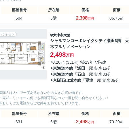
部屋番号
所在階
価格
面積
2,398
504
5階
86.75㎡
万円
マンション
大津市
大萱
シャルマンコーポレイクシティ瀬田6階 
木フルリノベーション
2,498
万円
70.20㎡ (3LDK) /築29年 /7階建
東海道本線
「
瀬田
」駅 徒歩15分
東海道本線
「
石山
」駅 徒歩33分
京阪石山坂本線
「
粟津
」駅 徒歩35分
産購入は人生で一度あるかないかの大きな買い物です。
・売却・リフォーム何でも相談可能なので一度お問い合わせください！
ルもしくはお電話からご連絡をお待ちしております。
部屋番号
所在階
価格
面積
2,498
631
6階
70.20㎡
万円