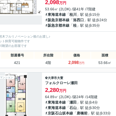
2,098
万円
53.66㎡ (2LDK) /築41年 /7階建
東海道本線
「
桂川
」駅 徒歩15分
阪急京都本線
「
洛西口
」駅 徒歩24分
阪急京都本線
「
桂
」駅 徒歩35分
然木フルリノベーション後のお渡し♪
ット飼育可能物件です
川眺望のお部屋です
部屋番号
所在階
価格
面積
2,098
421
4階
53.66㎡
万円
マンション
大津市
大萱
フォルクローレ瀬田
2,280
万円
64.89㎡ (2LDK) /築24年 /14階建
東海道本線
「
瀬田
」駅 徒歩4分
東海道本線
「
石山
」駅 徒歩30分
京阪石山坂本線
「
唐橋前
」駅 徒歩33分