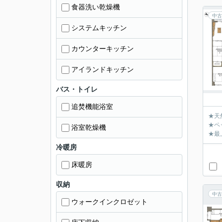
食器洗い乾燥機
中古
システムキッチン
カウンターキッチン
アイランドキッチン
バス・トイレ
追焚機能浴室
★天
★ペ
浴室乾燥機
★最
冷暖房
床暖房
収納
中古
ウォークインクロゼット