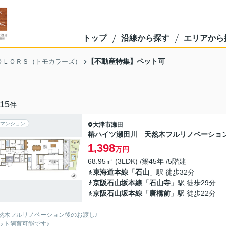
トップ
沿線から探す
エリアから
【不動産特集】ペット可
ＯＬＯＲＳ（トモカラーズ）
15
件
マンション
大津市
瀬田
椿ハイツ瀬田川 天然木フルリノベーショ
1,398
万円
68.95㎡ (3LDK) /築45年 /5階建
東海道本線
「
石山
」駅 徒歩32分
京阪石山坂本線
「
石山寺
」駅 徒歩29分
京阪石山坂本線
「
唐橋前
」駅 徒歩22分
然木フルリノベーション後のお渡し♪
ット飼育可能です♪