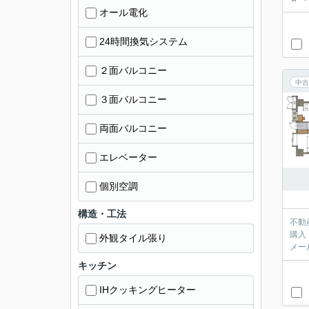
オール電化
24時間換気システム
２面バルコニー
中古
３面バルコニー
両面バルコニー
エレベーター
個別空調
構造・工法
不動
購入
外観タイル張り
メー
キッチン
IHクッキングヒーター