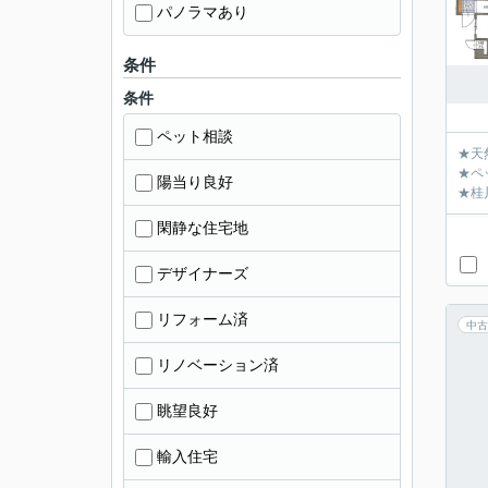
パノラマあり
条件
条件
ペット相談
★天
★ペ
陽当り良好
★桂
閑静な住宅地
デザイナーズ
リフォーム済
中古
リノベーション済
眺望良好
輸入住宅