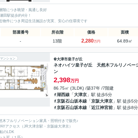
層階につき眺望・風通し良好
R瀬田駅徒歩約4分！
近物件につき周辺生活施設が充実、安心の住環境です
部屋番号
所在階
価格
面積
2,280
-
13階
64.89㎡
万円
マンション
大津市
皇子が丘
ネオハイツ皇子が丘 天然木フルリノベー
ン
2,398
万円
86.75㎡ (3LDK) /築37年 /7階建
湖西線
「
大津京
」駅 徒歩5分
京阪石山坂本線
「
京阪大津京
」駅 徒歩5分
京阪石山坂本線
「
近江神宮前
」駅 徒歩8分
然木フルリノベーション家具・照明付きで販売♪
WAYアクセス（JR大津京駅・京阪線大津京）
帖のLDK
ット可（１匹）