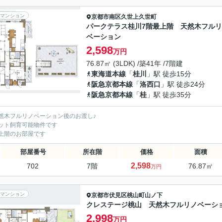
マンション
京都市南区
久世上久世町
パークテラス桂川7階最上階 天然木フル
ベーション
2,598
万円
76.87㎡ (3LDK) /築41年 /7階建
東海道本線
「
桂川
」駅 徒歩15分
阪急京都本線
「
洛西口
」駅 徒歩24分
阪急京都本線
「
桂
」駅 徒歩35分
然木フルリノベーション後のお渡し♪
ット飼育可能物件です
上階のお部屋です
部屋番号
所在階
価格
面積
2,598
702
7階
76.87㎡
万円
マンション
京都市伏見区
桃山町山ノ下
クレステージ桃山 天然木フルリノベーシ
2,998
万円