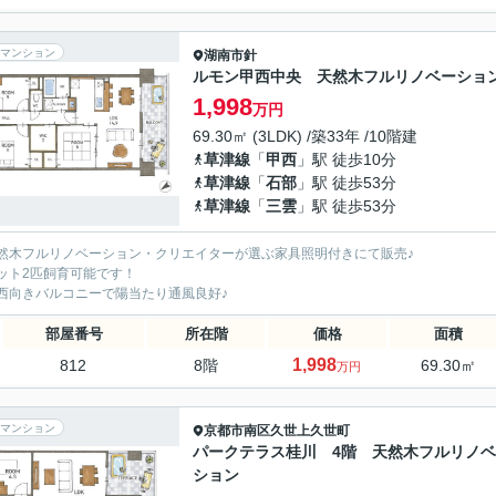
マンション
湖南市
針
ルモン甲西中央 天然木フルリノベーショ
1,998
万円
69.30㎡ (3LDK) /築33年 /10階建
草津線
「
甲西
」駅 徒歩10分
草津線
「
石部
」駅 徒歩53分
草津線
「
三雲
」駅 徒歩53分
然木フルリノベーション・クリエイターが選ぶ家具照明付きにて販売♪
ット2匹飼育可能です！
西向きバルコニーで陽当たり通風良好♪
部屋番号
所在階
価格
面積
1,998
812
8階
69.30㎡
万円
マンション
京都市南区
久世上久世町
パークテラス桂川 4階 天然木フルリノ
ション