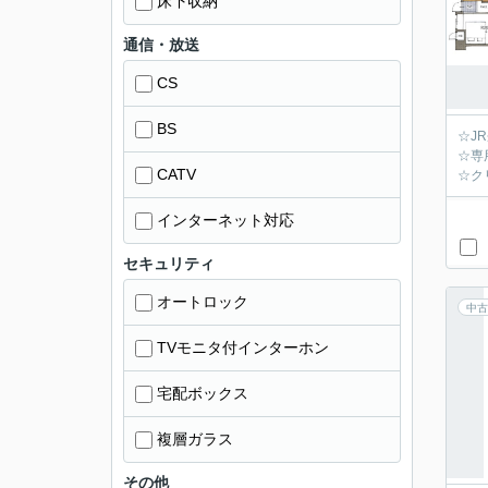
床下収納
通信・放送
CS
BS
☆J
☆専
CATV
☆ク
インターネット対応
セキュリティ
オートロック
中古
TVモニタ付インターホン
宅配ボックス
複層ガラス
その他