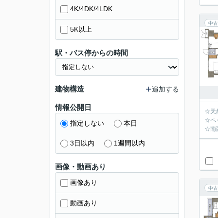
4K/4DK/4LDK
中古
5K以上
駅・バス停からの時間
建物構造
追加する
情報公開日
☆天
☆ペ
指定しない
本日
☆南
3日以内
1週間以内
画像・動画あり
画像あり
中古
動画あり