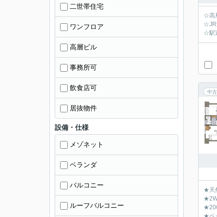
二世帯住宅
☆高
☆J
ワンフロア
☆駅
高層ビル
事務所可
飲食店可
中古
居抜物件
設備・仕様
メゾネット
ベランダ
バルコニー
★天
★2
ルーフバルコニー
★20
★ペ