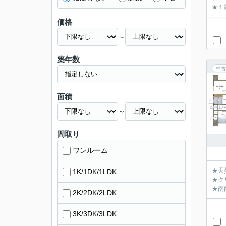
★１
価格
～
築年数
中古
面積
～
間取り
ワンルーム
★天
1K/1DK/1LDK
★ク
★南
2K/2DK/2LDK
3K/3DK/3LDK