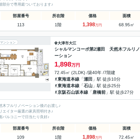
階部分で専用庭ついております♪
部屋番号
所在階
価格
面積
1,398
113
1階
68.95㎡
万円
マンション
大津市
大江
シャルマンコーポ第2瀬田 天然木フルリ
ーション
1,898
万円
72.45㎡ (2LDK) /築40年 /7階建
東海道本線
「
瀬田
」駅 徒歩10分
東海道本線
「
石山
」駅 徒歩25分
京阪石山坂本線
「
唐橋前
」駅 徒歩27分
然木フルリノベーション後のお渡し♪
リエイター厳選の家具照明付き♪
面バルコニーで日当たり良好♪
部屋番号
所在階
価格
面積
1,898
109
1階
72.45㎡
万円