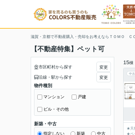
滋賀・京都で不動産購入・売却をお考えならＴＯＭＯ Ｃ
【不動産特集】ペット可
15
棟
市区町村から探す
変更
中古
沿線・駅から探す
変更
物件種別
マンション
戸建
ビル・その他
新築・中古
★天
指定しない
新築
中古
★ペ