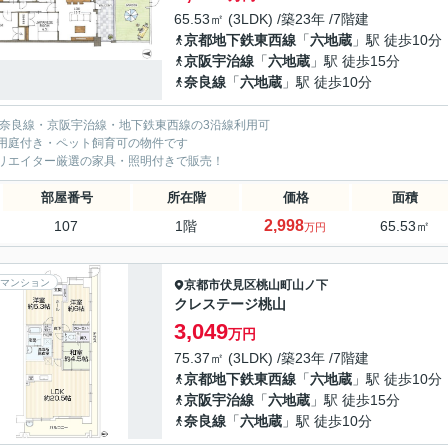
65.53㎡ (3LDK) /築23年 /7階建
京都地下鉄東西線
「
六地蔵
」駅 徒歩10分
京阪宇治線
「
六地蔵
」駅 徒歩15分
奈良線
「
六地蔵
」駅 徒歩10分
R奈良線・京阪宇治線・地下鉄東西線の3沿線利用可
用庭付き・ペット飼育可の物件です
リエイター厳選の家具・照明付きで販売！
部屋番号
所在階
価格
面積
2,998
107
1階
65.53㎡
万円
マンション
京都市伏見区
桃山町山ノ下
クレステージ桃山
3,049
万円
75.37㎡ (3LDK) /築23年 /7階建
京都地下鉄東西線
「
六地蔵
」駅 徒歩10分
京阪宇治線
「
六地蔵
」駅 徒歩15分
奈良線
「
六地蔵
」駅 徒歩10分