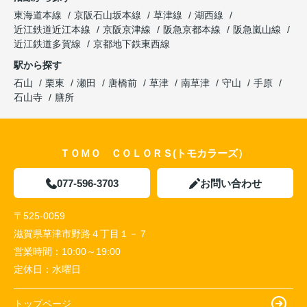
東海道本線
京阪石山坂本線
草津線
湖西線
近江鉄道近江本線
京阪京津線
阪急京都本線
阪急嵐山線
近江鉄道多賀線
京都地下鉄東西線
駅から探す
石山
栗東
瀬田
唐橋前
草津
南草津
守山
手原
石山寺
膳所
ＴＯＭＯ ＣＯＬＯＲＳ(トモカラーズ）
077-596-3703
お問い合わせ
〒525-0059
滋賀県草津市野路４丁目１－７
営業時間：
10:00～19:00
定休日：
水曜日
トップページ