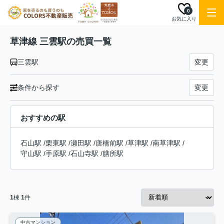
0
お気に入り
草津線 三雲駅の売買一覧
三雲駅
変更
条件から探す
変更
おすすめの駅
石山駅
/
栗東駅
/
瀬田駅
/
唐橋前駅
/
草津駅
/
南草津駅
/
守山駅
/
手原駅
/
石山寺駅
/
膳所駅
1
棟
1
件
中古マンション