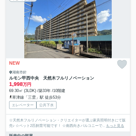
NEW
湖南市針
ルモン甲西中央 天然木フルリノベーション
1,998
万円
69.30㎡ (3LDK) /築33年 /10階建
草津線「三雲」駅 徒歩53分
エレベーター
公共下水
☆天然木フルリノベーション・クリエイターが選ぶ家具照明付きにて販
売♪ ☆ペット2匹飼育可能です！ ☆南西向きバルコニーで...
もっと見る
販売中の部屋