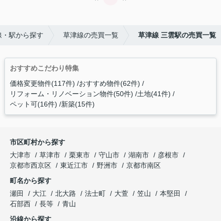
線・駅から探す
草津線の売買一覧
草津線 三雲駅の売買一覧
おすすめこだわり特集
価格変更物件(117件)
おすすめ物件(62件)
リフォーム・リノベーション物件(50件)
土地(41件)
ペット可(16件)
新築(15件)
市区町村から探す
大津市
草津市
栗東市
守山市
湖南市
彦根市
京都市西京区
東近江市
野洲市
京都市南区
町名から探す
瀬田
大江
北大路
法士町
大萱
笠山
本堅田
石部西
長等
青山
沿線から探す