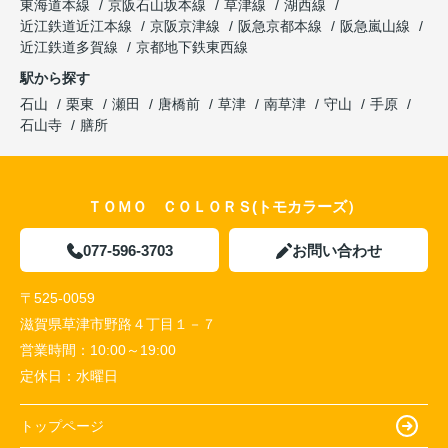
東海道本線
京阪石山坂本線
草津線
湖西線
近江鉄道近江本線
京阪京津線
阪急京都本線
阪急嵐山線
近江鉄道多賀線
京都地下鉄東西線
駅から探す
石山
栗東
瀬田
唐橋前
草津
南草津
守山
手原
石山寺
膳所
ＴＯＭＯ ＣＯＬＯＲＳ(トモカラーズ）
077-596-3703
お問い合わせ
〒525-0059
滋賀県草津市野路４丁目１－７
営業時間：
10:00～19:00
定休日：
水曜日
トップページ