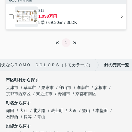
812
1,998万円
8階 / 69.30㎡ / 3LDK
1
考えならＴＯＭＯ ＣＯＬＯＲＳ（トモカラーズ）
針の売買一覧
市区町村から探す
大津市
草津市
栗東市
守山市
湖南市
彦根市
京都市西京区
東近江市
野洲市
京都市南区
町名から探す
瀬田
大江
北大路
法士町
大萱
笠山
本堅田
石部西
長等
青山
沿線から探す