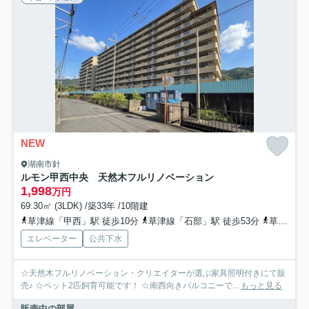
NEW
湖南市針
ルモン甲西中央 天然木フルリノベーション
1,998
万円
69.30㎡ (3LDK) /築33年 /10階建
草津線「甲西」駅 徒歩10分
草津線「石部」駅 徒歩53分
草津線「三雲」駅 徒歩53分
エレベーター
公共下水
☆天然木フルリノベーション・クリエイターが選ぶ家具照明付きにて販
売♪ ☆ペット2匹飼育可能です！ ☆南西向きバルコニーで...
もっと見る
販売中の部屋