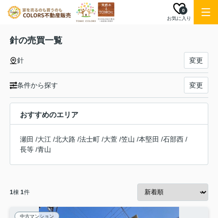
0
お気に入り
針の売買一覧
針
変更
条件から探す
変更
おすすめのエリア
瀬田
/
大江
/
北大路
/
法士町
/
大萱
/
笠山
/
本堅田
/
石部西
/
長等
/
青山
1
棟
1
件
中古マンション