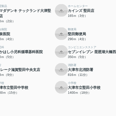
電製品
ホームセンター
マダデンキ テックランド大津堅
カインズ 堅田店
店
165ｍ（3分）
50ｍ（2分）
合病院
郵便局
泉医院
堅田郵便局
70ｍ（4分）
290ｍ（4分）
児科
コンビニエンスストア
かはし小児科循環器科医院
セブンイレブン 琵琶湖大橋
50ｍ（5分）
350ｍ（5分）
行
消防署
Aレーク滋賀堅田中央支店
大津市北消防署
73ｍ（9分）
816ｍ（11分）
学校
小学校
津市立堅田中学校
大津市立堅田小学校
200ｍ（15分）
1400ｍ（18分）