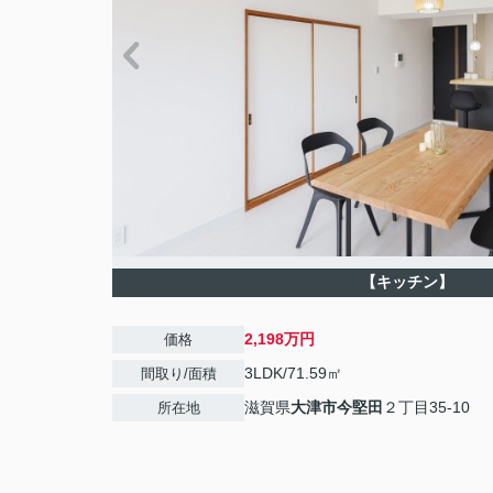
【キッチン】
2,198万円
価格
3LDK/71.59㎡
間取り/面積
滋賀県
大津市
今堅田
２丁目35-10
所在地