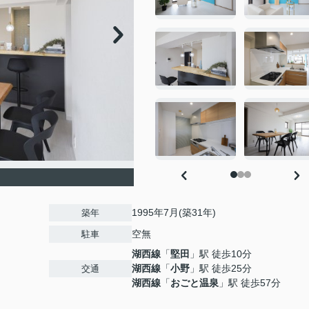
1995年7月(築31年)
築年
空無
駐車
湖西線
「
堅田
」駅 徒歩10分
湖西線
「
小野
」駅 徒歩25分
交通
湖西線
「
おごと温泉
」駅 徒歩57分