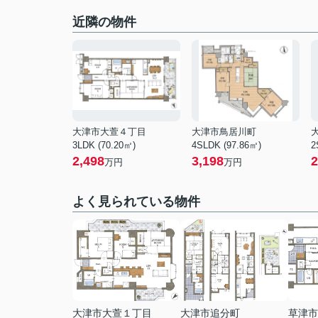
近隣の物件
大津市大萱４丁目
大津市鳥居川町
3LDK (70.20㎡)
4SLDK (97.86㎡)
2
2,498
3,198
2
万円
万円
よく見られている物件
大津市大萱１丁目
大津市追分町
草津市