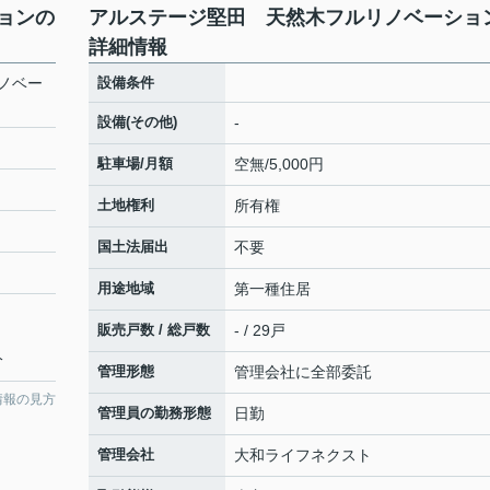
ョンの
アルステージ堅田 天然木フルリノベーショ
詳細情報
ノベー
設備条件
設備(その他)
-
駐車場/月額
空無/5,000円
土地権利
所有権
国土法届出
不要
用途地域
第一種住居
販売戸数 / 総戸数
- / 29戸
分
管理形態
管理会社に全部委託
情報の見方
管理員の勤務形態
日勤
管理会社
大和ライフネクスト