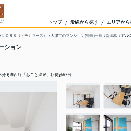
トップ
沿線から探す
エリアから
アル
ＯＬＯＲＳ（トモカラーズ）
大津市のマンション(売買)一覧
堅田駅
ーション
5分
湖西線「おごと温泉」駅徒歩57分