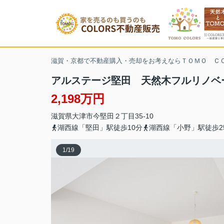
滋賀・京都で不動産購入・売却をお考えならＴＯＭＯ Ｃ
アルステージ堅田 天然木フルリノベ
2,198万円
滋賀県
大津市
今堅田
２丁目35-10
湖西線「堅田」駅徒歩10分
湖西線「小野」駅徒歩2
1
/
19