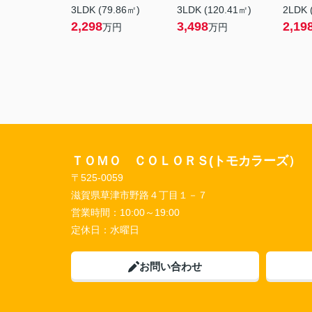
3LDK (79.86㎡)
3LDK (120.41㎡)
2LDK 
2,298
3,498
2,19
万円
万円
ＴＯＭＯ ＣＯＬＯＲＳ(トモカラーズ）
〒525-0059
滋賀県草津市野路４丁目１－７
営業時間：
10:00～19:00
定休日：
水曜日
お問い合わせ