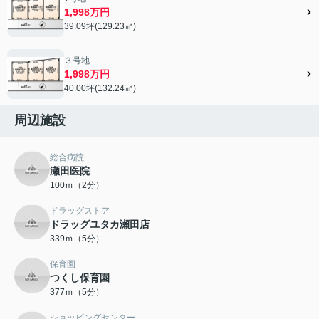
1,998万円
39.09坪(129.23㎡)
３号地
1,998万円
40.00坪(132.24㎡)
周辺施設
総合病院
瀬田医院
100ｍ（2分）
ドラッグストア
ドラッグユタカ瀬田店
339ｍ（5分）
保育園
つくし保育園
377ｍ（5分）
ショッピングセンター