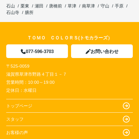
石山
栗東
瀬田
唐橋前
草津
南草津
守山
手原
石山寺
膳所
ＴＯＭＯ ＣＯＬＯＲＳ(トモカラーズ）
077-596-3703
お問い合わせ
〒525-0059
滋賀県草津市野路４丁目１－７
営業時間：
10:00～19:00
定休日：
水曜日
トップページ
スタッフ
お客様の声