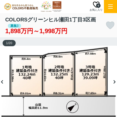
0
お気に入り
COLORSグリーンヒル瀬田1丁目3区画
募集3
1,898万円～1,998万円
1
/
20