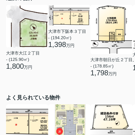
大津市下阪本３丁目
- (194.20㎡)
1,398
万円
大津市大江２丁目
- (125.90㎡)
大津市朝日が丘２丁目
-
1,800
- (178.85㎡)
万円
1,798
万円
よく見られている物件