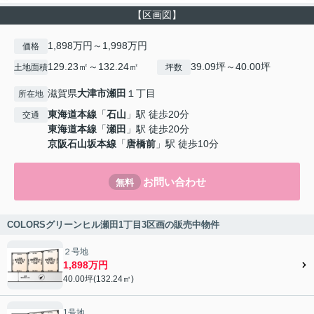
【区画図】
1,898万円～1,998万円
価格
129.23㎡～132.24㎡
39.09坪～40.00坪
土地面積
坪数
滋賀県
大津市
瀬田
１丁目
所在地
東海道本線
「
石山
」駅 徒歩20分
交通
東海道本線
「
瀬田
」駅 徒歩20分
京阪石山坂本線
「
唐橋前
」駅 徒歩10分
お問い合わせ
無料
COLORSグリーンヒル瀬田1丁目3区画の販売中物件
２号地
1,898万円
40.00坪(132.24㎡)
1号地