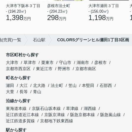
大津市下阪本３丁目
彦根市法士町
大津市瀬田３丁目
- (194.20㎡)
- (204.23㎡)
- (156.00㎡)
-
1,398
298
1,198
万円
万円
万円
(売買)一覧
石山駅
COLORSグリーンヒル瀬田1丁目3区画
市区町村から探す
大津市
草津市
栗東市
守山市
湖南市
彦根市
京都市西京区
東近江市
野洲市
京都市南区
町名から探す
瀬田
大江
北大路
法士町
笠山
本堅田
石部西
大萱
長等
青山
沿線から探す
東海道本線
京阪石山坂本線
草津線
湖西線
近江鉄道近江本線
京阪京津線
阪急京都本線
阪急嵐山線
近江鉄道多賀線
京都地下鉄東西線
駅から探す