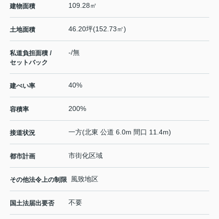
109.28㎡
建物面積
46.20坪(152.73㎡)
土地面積
-/無
私道負担面積 /
セットバック
40%
建ぺい率
200%
容積率
一方(北東 公道 6.0m 間口 11.4m)
接道状況
市街化区域
都市計画
風致地区
その他法令上の制限
不要
国土法届出要否