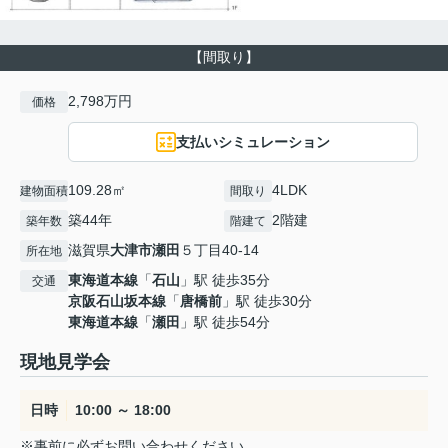
【間取り】
2,798万円
価格
支払いシミュレーション
109.28㎡
4LDK
建物面積
間取り
築44年
2階建
築年数
階建て
滋賀県
大津市
瀬田
５丁目40-14
所在地
東海道本線
「
石山
」駅 徒歩35分
交通
京阪石山坂本線
「
唐橋前
」駅 徒歩30分
東海道本線
「
瀬田
」駅 徒歩54分
現地見学会
日時
10:00 ～ 18:00
※事前に必ずお問い合わせください