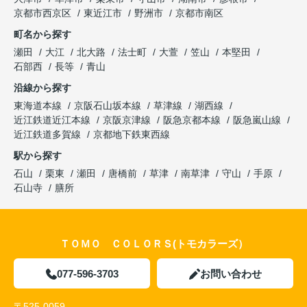
京都市西京区
東近江市
野洲市
京都市南区
町名から探す
瀬田
大江
北大路
法士町
大萱
笠山
本堅田
石部西
長等
青山
沿線から探す
東海道本線
京阪石山坂本線
草津線
湖西線
近江鉄道近江本線
京阪京津線
阪急京都本線
阪急嵐山線
近江鉄道多賀線
京都地下鉄東西線
駅から探す
石山
栗東
瀬田
唐橋前
草津
南草津
守山
手原
石山寺
膳所
ＴＯＭＯ ＣＯＬＯＲＳ(トモカラーズ）
077-596-3703
お問い合わせ
〒525-0059