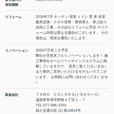
有効期限
2026年7月 キッチン 浴室 トイレ 壁 床 全室
リフォーム
建具交換・クロス張替・畳表替え・床上貼り
水回り工事、そのほかリフォーム予定 ※リフ
ォーム内容は異なる場合がございます。 その
場合は、現況を優先いたします。
2026/7月末ごろ予定
リノベーション
弊社が天然木フルリノベーションします！ 施
工事例をホームページやインスタグラムに掲
載していますので、 是非ご覧くださいませ♪
また県内ご見学いただけるモデルハウスござ
います。 お気軽にお問い合わせくださいませ
♪
ＴＯＭＯ ＣＯＬＯＲＳ(トモカラーズ）
取扱会社
滋賀県草津市野路４丁目１－７
TEL:
077-596-3703
国土交通大臣 (1) 第10814号