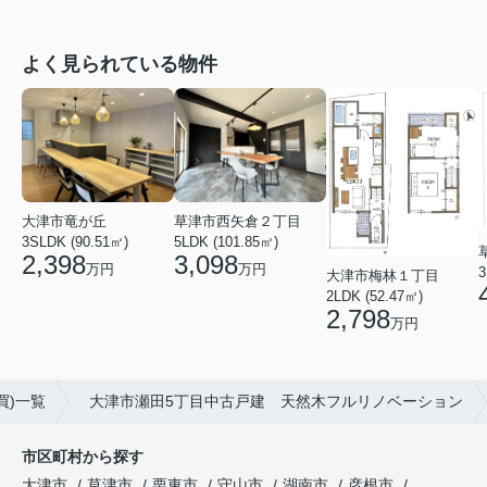
よく見られている物件
草津市西矢倉２丁目
大津市竜が丘
5LDK (101.85㎡)
3SLDK (90.51㎡)
3,098
2,398
万円
万円
3
大津市梅林１丁目
2LDK (52.47㎡)
2,798
万円
買)一覧
大津市瀬田5丁目中古戸建 天然木フルリノベーション
市区町村から探す
大津市
草津市
栗東市
守山市
湖南市
彦根市