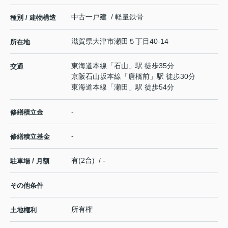
中古一戸建 / 軽量鉄骨
種別 / 建物構造
滋賀県
大津市
瀬田
５丁目40-14
所在地
東海道本線
「
石山
」駅 徒歩35分
交通
京阪石山坂本線
「
唐橋前
」駅 徒歩30分
東海道本線
「
瀬田
」駅 徒歩54分
-
修繕積立金
-
修繕積立基金
有(2台) / -
駐車場 / 月額
その他条件
所有権
土地権利