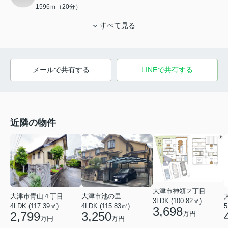
1596ｍ（20分）
すべて見る
メールで共有する
LINEで共有する
近隣の物件
大津市神領２丁目
大津市青山４丁目
大津市池の里
3LDK (100.82㎡)
4LDK (117.39㎡)
4LDK (115.83㎡)
5
3,698
万円
2,799
3,250
万円
万円