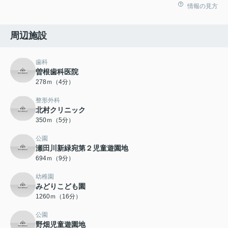
情報の見方
周辺施設
歯科
曽根歯科医院
278ｍ（4分）
整形外科
北村クリニック
350ｍ（5分）
公園
瀬田川新緑宛第２児童遊園地
694ｍ（9分）
幼稚園
みどりこども園
1260ｍ（16分）
公園
野畑児童遊園地