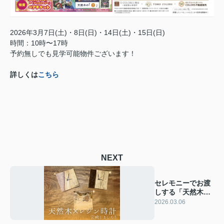
2026年3月7日(土)・8日(日)・14日(土)・15日(日)
時間：10時〜17時
予約無しでも見学可能物件ございます！
詳しくは
こちら
NEXT
セレモニーでお渡
しする「天然木×
レジンの時計」が
2026.03.06
完成しました️