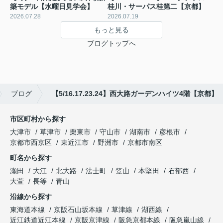
築モデル【水曜日見学会】
桂川・サーパス桂第二【京都】
2026.07.28
2026.07.19
もっと見る
ブログトップへ
ブログ
【5/16.17.23.24】西大路ガーデンハイツ4階【京都】
市区町村から探す
大津市
草津市
栗東市
守山市
湖南市
彦根市
京都市西京区
東近江市
野洲市
京都市南区
町名から探す
瀬田
大江
北大路
法士町
笠山
本堅田
石部西
大萱
長等
青山
沿線から探す
東海道本線
京阪石山坂本線
草津線
湖西線
近江鉄道近江本線
京阪京津線
阪急京都本線
阪急嵐山線