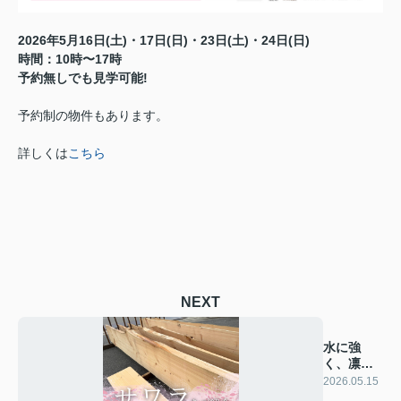
2026年5月16日(土)・17日(日)・23日(土)・24日(日)
時間：10時〜17時
予約無しでも見学可能!
予約制の物件もあります。
詳しくは
こちら
NEXT
水に強
く、凛と
佇む「サ
2026.05.15
ワラ」