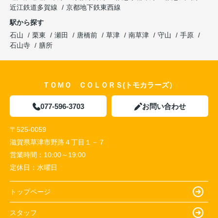
近江鉄道多賀線
京都地下鉄東西線
駅から探す
石山
栗東
瀬田
唐橋前
草津
南草津
守山
手原
石山寺
膳所
ＴＯＭＯ ＣＯＬＯＲＳ(トモカラーズ）
077-596-3703
お問い合わせ
〒525-0059
滋賀県草津市野路４丁目１－７
営業時間：
10:00～19:00
定休日：
水曜日
トップページ
スタッフ