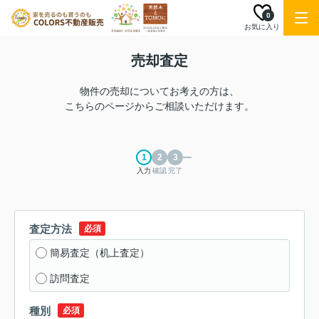
0
お気に入り
売却査定
物件の売却についてお考えの方は、
こちらのページからご相談いただけます。
入力
確認
完了
査定方法
必須
簡易査定（机上査定）
訪問査定
種別
必須