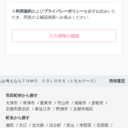
※
利用規約
および
プライバシーポリシー
を必ずお読みいた
だき、同意の上確認画面へお進みください。
入力情報の確認
をお考えならＴＯＭＯ ＣＯＬＯＲＳ（トモカラーズ）
売却査定
市区町村から探す
大津市
草津市
栗東市
守山市
湖南市
彦根市
京都市西京区
東近江市
野洲市
京都市南区
町名から探す
瀬田
大江
北大路
法士町
笠山
本堅田
石部西