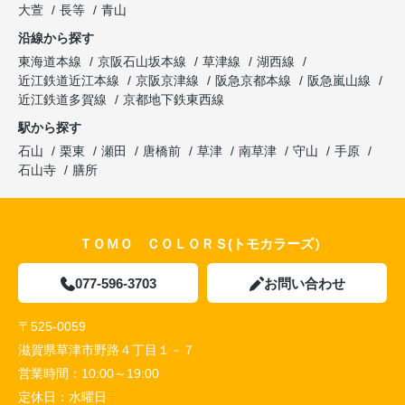
大萱
長等
青山
沿線から探す
東海道本線
京阪石山坂本線
草津線
湖西線
近江鉄道近江本線
京阪京津線
阪急京都本線
阪急嵐山線
近江鉄道多賀線
京都地下鉄東西線
駅から探す
石山
栗東
瀬田
唐橋前
草津
南草津
守山
手原
石山寺
膳所
ＴＯＭＯ ＣＯＬＯＲＳ(トモカラーズ）
077-596-3703
お問い合わせ
〒525-0059
滋賀県草津市野路４丁目１－７
営業時間：
10:00～19:00
定休日：
水曜日