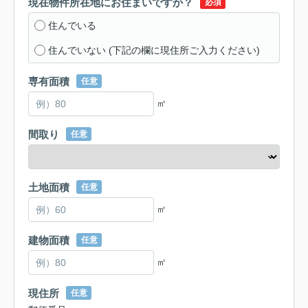
現在物件所在地にお住まいですか？
必須
住んでいる
住んでいない (下記の欄に現住所ご入力ください)
専有面積
任意
㎡
間取り
任意
土地面積
任意
㎡
建物面積
任意
㎡
現住所
任意