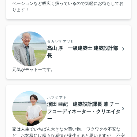
ベーションなど幅広く扱っているので気軽にお待ちしてお
ります！
タカヤマ アツミ
髙山 厚 一級建築士 建築設計部
長
元気がモットーです。
ハマダ アキ
濵田 亜紀 建築設計課長 兼 チー
フコーディネーター・クリエイタ
ー
家は人生でいちばん大きなお買い物。 ワクワクや不安な
ど、お客様には様々な感情が芽生えると思いますが、 不安