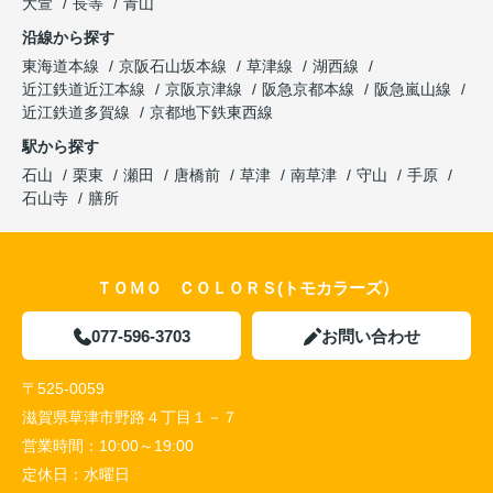
大萱
長等
青山
沿線から探す
東海道本線
京阪石山坂本線
草津線
湖西線
近江鉄道近江本線
京阪京津線
阪急京都本線
阪急嵐山線
近江鉄道多賀線
京都地下鉄東西線
駅から探す
石山
栗東
瀬田
唐橋前
草津
南草津
守山
手原
石山寺
膳所
ＴＯＭＯ ＣＯＬＯＲＳ(トモカラーズ）
077-596-3703
お問い合わせ
〒525-0059
滋賀県草津市野路４丁目１－７
営業時間：
10:00～19:00
定休日：
水曜日