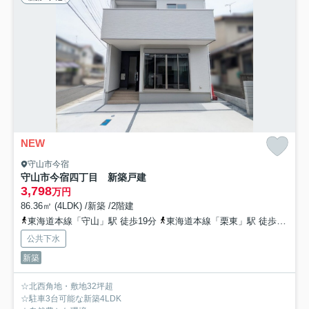
NEW
守山市今宿
守山市今宿四丁目 新築戸建
3,798
万円
86.36㎡ (4LDK) /新築 /2階建
東海道本線「守山」駅 徒歩19分
東海道本線「栗東」駅 徒歩35分
公共下水
新築
☆北西角地・敷地32坪超
☆駐車3台可能な新築4LDK