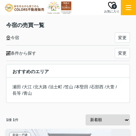
0
お気に入り
今宿の売買一覧
今宿
変更
条件から探す
変更
おすすめのエリア
瀬田
/
大江
/
北大路
/
法士町
/
笠山
/
本堅田
/
石部西
/
大萱
/
長等
/
青山
1
棟
1
件
新築一戸建