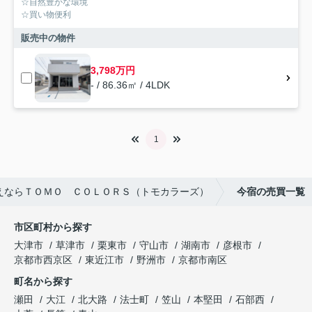
☆自然豊かな環境
☆買い物便利
販売中の物件
3,798万円
- / 86.36㎡ / 4LDK
1
えならＴＯＭＯ ＣＯＬＯＲＳ（トモカラーズ）
今宿の売買一覧
市区町村から探す
大津市
草津市
栗東市
守山市
湖南市
彦根市
京都市西京区
東近江市
野洲市
京都市南区
町名から探す
瀬田
大江
北大路
法士町
笠山
本堅田
石部西