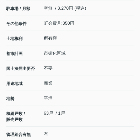
空無 / 3,270円 (税込)
駐車場 / 月額
町会費月:350円
その他条件
所有権
土地権利
市街化区域
都市計画
不要
国土法届出要否
商業
用途地域
平坦
地勢
63戸 / 1戸
棟総戸数 /
販売戸数
有
管理組合有無