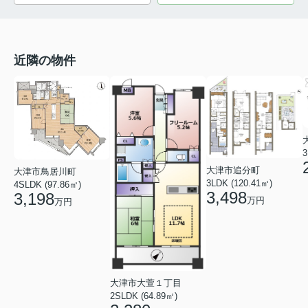
近隣の物件
3
大津市追分町
大津市鳥居川町
3LDK (120.41㎡)
4SLDK (97.86㎡)
3,498
3,198
万円
万円
大津市大萱１丁目
2SLDK (64.89㎡)