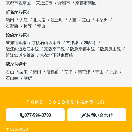
京都市西京区
東近江市
野洲市
京都市南区
町名から探す
瀬田
大江
北大路
法士町
大萱
笠山
本堅田
石部西
長等
青山
沿線から探す
東海道本線
京阪石山坂本線
草津線
湖西線
近江鉄道近江本線
京阪京津線
阪急京都本線
阪急嵐山線
近江鉄道多賀線
京都地下鉄東西線
駅から探す
石山
栗東
瀬田
唐橋前
草津
南草津
守山
手原
石山寺
膳所
ＴＯＭＯ ＣＯＬＯＲＳ(トモカラーズ）
077-596-3703
お問い合わせ
〒525-0059