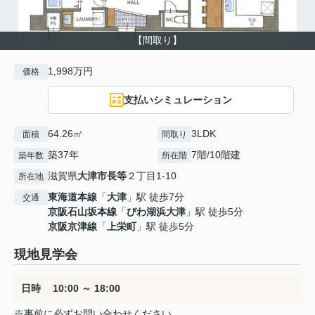
【間取り】
1,998万円
価格
支払いシミュレーション
64.26㎡
3LDK
面積
間取り
築37年
7階/10階建
築年数
所在階
滋賀県
大津市
長等
２丁目1-10
所在地
東海道本線
「
大津
」駅 徒歩7分
交通
京阪石山坂本線
「
びわ湖浜大津
」駅 徒歩5分
京阪京津線
「
上栄町
」駅 徒歩5分
現地見学会
日時
10:00 ～ 18:00
※事前に必ずお問い合わせください