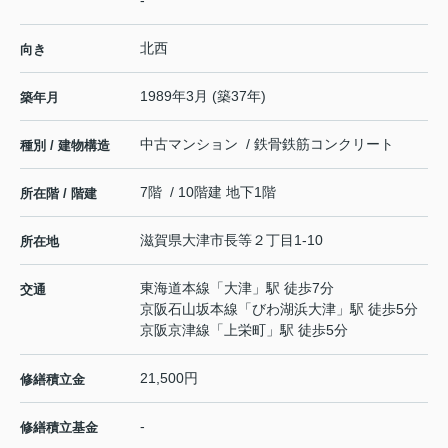
-
北西
向き
1989年3月 (築37年)
築年月
中古マンション / 鉄骨鉄筋コンクリート
種別 / 建物構造
7階 / 10階建 地下1階
所在階 / 階建
滋賀県
大津市
長等
２丁目1-10
所在地
東海道本線
「
大津
」駅 徒歩7分
交通
京阪石山坂本線
「
びわ湖浜大津
」駅 徒歩5分
京阪京津線
「
上栄町
」駅 徒歩5分
21,500円
修繕積立金
-
修繕積立基金