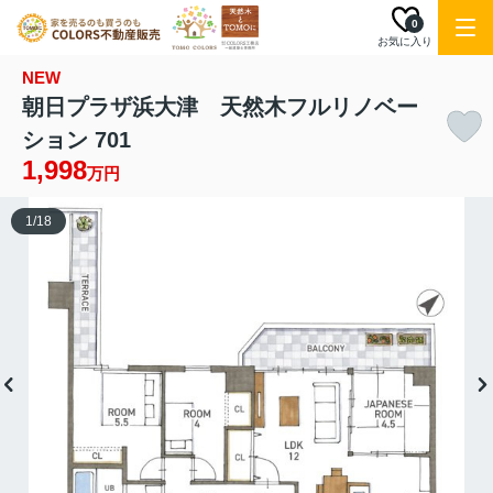
0
お気に入り
NEW
朝日プラザ浜大津 天然木フルリノベー
ション 701
1,998
万円
1
/
18