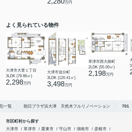
2,280
万円
よく見られている物件
草津市西大路町
3
2LDK (55.00㎡)
大津市大萱１丁目
2,198
大津市追分町
万円
3LDK (79.86㎡)
3LDK (120.41㎡)
2,298
3,498
万円
万円
買)一覧
朝日プラザ浜大津 天然木フルリノベーション
701
市区町村から探す
大津市
草津市
栗東市
守山市
湖南市
彦根市