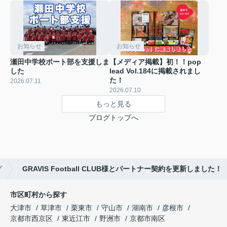
お知らせ
お知らせ
瀬田中学校ボート部を支援しま
【メディア掲載】初！！pop
した
lead Vol.184に掲載されまし
た！
2026.07.11
2026.07.10
もっと見る
ブログトップへ
グ
GRAVIS Football CLUB様とパートナー契約を更新しました！
市区町村から探す
大津市
草津市
栗東市
守山市
湖南市
彦根市
京都市西京区
東近江市
野洲市
京都市南区