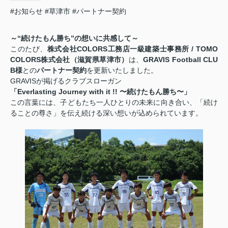
#お知らせ
#草津市
#パートナー契約
～“続けたもん勝ち”の想いに共感して～
このたび、
株式会社COLORS工務店一級建築士事務所 / TOMO
COLORS株式会社（滋賀県草津市）
は、
GRAVIS Football CLU
B様
との
パートナー契約
を更新いたしました。
GRAVISが掲げるクラブスローガン
「Everlasting Journey with it !! 〜続けたもん勝ち〜」
この言葉には、子どもたち一人ひとりの未来に向き合い、「続け
ることの尊さ」を伝え続ける深い想いが込められています。