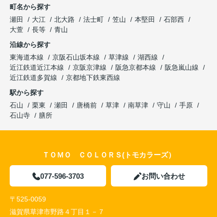
町名から探す
瀬田
大江
北大路
法士町
笠山
本堅田
石部西
大萱
長等
青山
沿線から探す
東海道本線
京阪石山坂本線
草津線
湖西線
近江鉄道近江本線
京阪京津線
阪急京都本線
阪急嵐山線
近江鉄道多賀線
京都地下鉄東西線
駅から探す
石山
栗東
瀬田
唐橋前
草津
南草津
守山
手原
石山寺
膳所
ＴＯＭＯ ＣＯＬＯＲＳ(トモカラーズ）
077-596-3703
お問い合わせ
〒525-0059
滋賀県草津市野路４丁目１－７