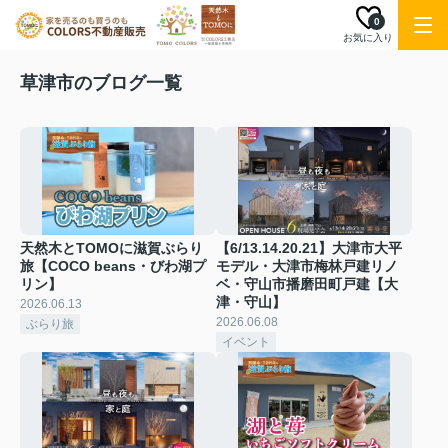
0
お気に入り
草津市のブログ一覧
天然木とTOMOに滋賀ぶらり
【6/13.14.20.21】大津市大平
旅【COCO beans・びわ湖プ
モデル・大津市梅林戸建リノ
リン】
ベ・守山市播磨田町戸建【大
津・守山】
2026.06.13
2026.06.08
ぶらり旅
イベント