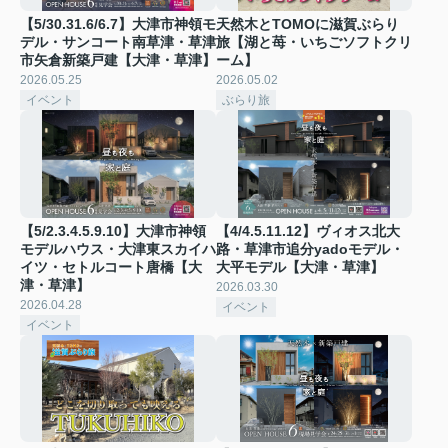
【5/30.31.6/6.7】大津市神領モ
天然木とTOMOに滋賀ぶらり
デル・サンコート南草津・草津
旅【湖と苺・いちごソフトクリ
市矢倉新築戸建【大津・草津】
ーム】
2026.05.25
2026.05.02
イベント
ぶらり旅
【5/2.3.4.5.9.10】大津市神領
【4/4.5.11.12】ヴィオス北大
モデルハウス・大津東スカイハ
路・草津市追分yadoモデル・
イツ・セトルコート唐橋【大
大平モデル【大津・草津】
津・草津】
2026.03.30
2026.04.28
イベント
イベント