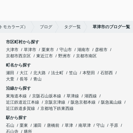
トモカラーズ）
ブログ
タグ一覧
草津市のブログ一覧
市区町村から探す
大津市
草津市
栗東市
守山市
湖南市
彦根市
京都市西京区
東近江市
野洲市
京都市南区
町名から探す
瀬田
大江
北大路
法士町
笠山
本堅田
石部西
大萱
長等
青山
沿線から探す
東海道本線
京阪石山坂本線
草津線
湖西線
近江鉄道近江本線
京阪京津線
阪急京都本線
阪急嵐山線
近江鉄道多賀線
京都地下鉄東西線
駅から探す
石山
栗東
瀬田
唐橋前
草津
南草津
守山
手原
石山寺
膳所