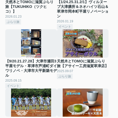
天然木とTOMOに滋賀ぶらり
【1/24.25.31.2/1】ヴィルヌー
旅【TUKUHIKO（ツクヒ
ブ大津膳所＆ネオハイツ石山＆
コ）】
草津市岡本町平屋リノベーショ
ン
2026.01.23
2026.01.19
ぶらり旅
イベント
【9/20.21.27.28】大津市瀬田3
天然木とTOMOに滋賀ぶらり
平屋モデル・草津市芦浦町ダイ
旅【アサイー工房滋賀草津店】
ワリノベ・大津市大平新築モデ
2025.09.07
ル
ぶらり旅
2025.09.15
イベント