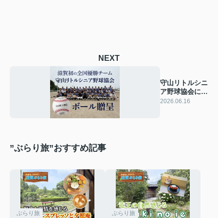
NEXT
守山リトルシニ
ア野球協会に試
合球を贈呈しま
2026.06.16
した
”ぶらり旅”おすすめ記事
ぶらり旅
ぶらり旅