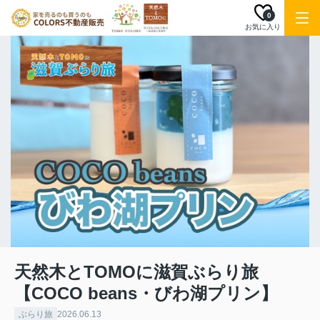
0
お気に入り
天然木とTOMOに滋賀ぶらり旅
【COCO beans・びわ湖プリン】
ぶらり旅
2026.06.13