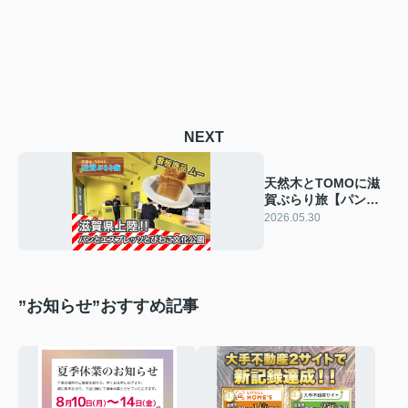
NEXT
天然木とTOMOに滋
賀ぶらり旅【パンと
エスプレッソと びわ
2026.05.30
湖文化公園・ムー】
”お知らせ”おすすめ記事