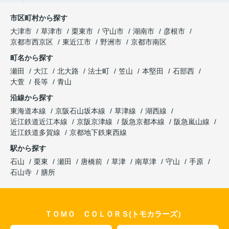
市区町村から探す
大津市
草津市
栗東市
守山市
湖南市
彦根市
京都市西京区
東近江市
野洲市
京都市南区
町名から探す
瀬田
大江
北大路
法士町
笠山
本堅田
石部西
大萱
長等
青山
沿線から探す
東海道本線
京阪石山坂本線
草津線
湖西線
近江鉄道近江本線
京阪京津線
阪急京都本線
阪急嵐山線
近江鉄道多賀線
京都地下鉄東西線
駅から探す
石山
栗東
瀬田
唐橋前
草津
南草津
守山
手原
石山寺
膳所
ＴＯＭＯ ＣＯＬＯＲＳ(トモカラーズ）