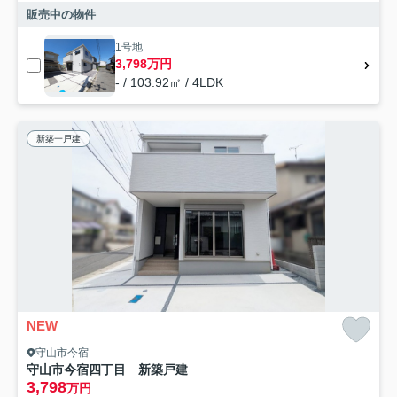
販売中の物件
1号地
3,798万円
- / 103.92㎡ / 4LDK
新築一戸建
NEW
守山市今宿
守山市今宿四丁目 新築戸建
3,798
万円