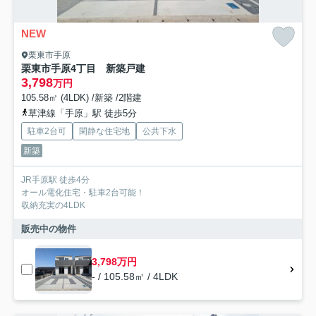
NEW
栗東市手原
栗東市手原4丁目 新築戸建
3,798
万円
105.58㎡ (4LDK) /新築 /2階建
草津線「手原」駅 徒歩5分
駐車2台可
閑静な住宅地
公共下水
新築
JR手原駅 徒歩4分
オール電化住宅・駐車2台可能！
収納充実の4LDK
販売中の物件
3,798万円
- / 105.58㎡ / 4LDK