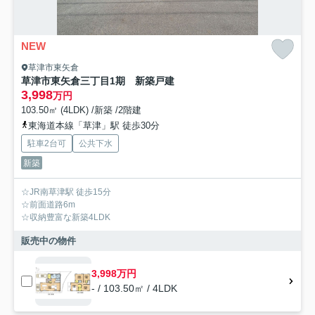
NEW
草津市東矢倉
草津市東矢倉三丁目1期 新築戸建
3,998
万円
103.50㎡ (4LDK) /新築 /2階建
東海道本線「草津」駅 徒歩30分
駐車2台可
公共下水
新築
☆JR南草津駅 徒歩15分
☆前面道路6m
☆収納豊富な新築4LDK
販売中の物件
3,998万円
- / 103.50㎡ / 4LDK