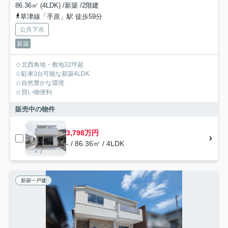
86.36㎡ (4LDK) /新築 /2階建
草津線「手原」駅 徒歩59分
公共下水
新築
☆北西角地・敷地32坪超
☆駐車3台可能な新築4LDK
☆自然豊かな環境
☆買い物便利
販売中の物件
3,798万円
- / 86.36㎡ / 4LDK
新築一戸建