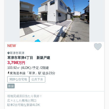
NEW
草津市草津
草津市草津4丁目 新築戸建
3,798
万円
103.92㎡ (4LDK) /予定 /2階建
東海道本線「草津」駅 徒歩23分
閑静な住宅地
公共下水
新築
現地完成済日当たり良好！
広々とした敷地と間口
駐車2台可能な新築4LDK