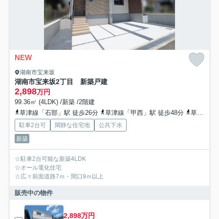
NEW
湖南市宝来坂
湖南市宝来坂2丁目 新築戸建
2,898
万円
99.36㎡ (4LDK) /新築 /2階建
草津線「石部」駅 徒歩26分
草津線「甲西」駅 徒歩48分
草津線「手原」駅 徒歩94分
駐車2台可
閑静な住宅地
公共下水
新築
☆駐車2台可能な新築4LDK
☆オール電化住宅
☆広々前面道路7ｍ・間口9ｍ以上
販売中の物件
2,898万円