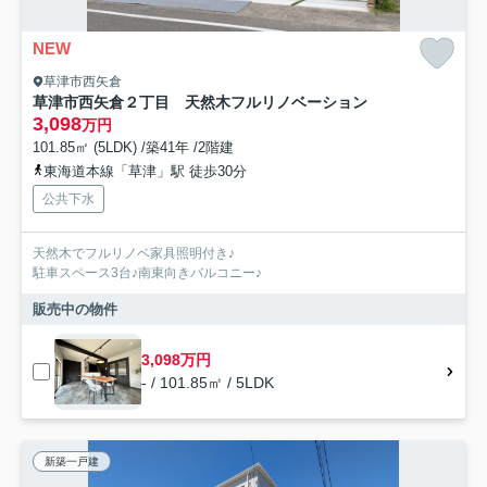
NEW
草津市西矢倉
草津市西矢倉２丁目 天然木フルリノベーション
3,098
万円
101.85㎡ (5LDK) /築41年 /2階建
東海道本線「草津」駅 徒歩30分
公共下水
天然木でフルリノベ家具照明付き♪
駐車スペース3台♪南東向きバルコニー♪
販売中の物件
3,098万円
- / 101.85㎡ / 5LDK
新築一戸建