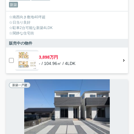
新築
☆南西向き敷地40坪超
☆日当り良好
☆駐車2台可能な新築4LDK
☆閑静な住宅街
販売中の物件
3,898万円
- / 104.96㎡ / 4LDK
新築一戸建