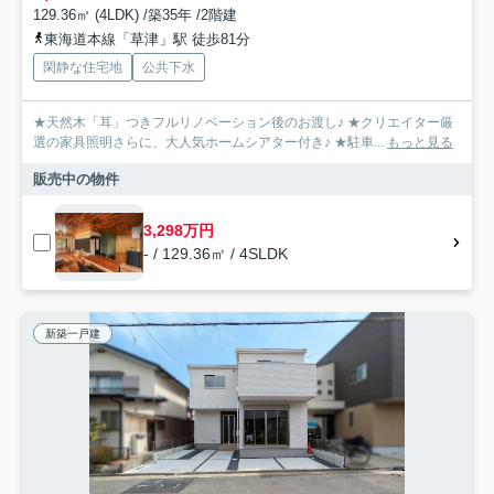
129.36㎡ (4LDK) /築35年 /2階建
東海道本線「草津」駅 徒歩81分
閑静な住宅地
公共下水
★天然木「耳」つきフルリノベーション後のお渡し♪ ★クリエイター厳
選の家具照明さらに、大人気ホームシアター付き♪ ★駐車...
もっと見る
販売中の物件
3,298万円
- / 129.36㎡ / 4SLDK
新築一戸建