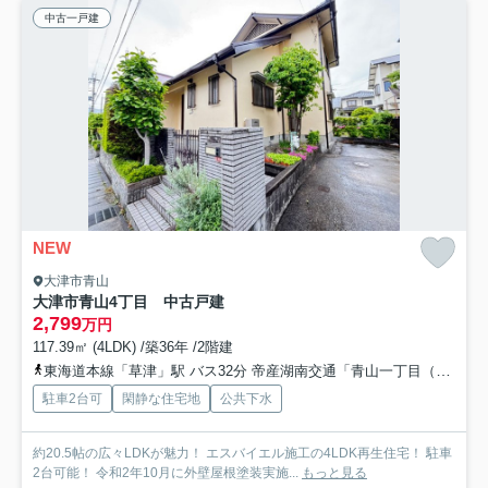
中古一戸建
NEW
大津市青山
大津市青山4丁目 中古戸建
2,799
万円
117.39㎡ (4LDK) /築36年 /2階建
東海道本線「草津」駅 バス32分 帝産湖南交通「青山一丁目（滋賀県）」 停歩5分
駐車2台可
閑静な住宅地
公共下水
約20.5帖の広々LDKが魅力！ エスバイエル施工の4LDK再生住宅！ 駐車
2台可能！ 令和2年10月に外壁屋根塗装実施...
もっと見る