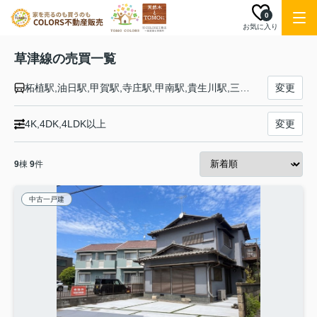
0
お気に入り
草津線の売買一覧
柘植駅,油日駅,甲賀駅,寺庄駅,甲南駅,貴生川駅,三雲駅,甲西駅,石部駅,手原駅,草津駅
変更
4K,4DK,4LDK以上
変更
9
棟
9
件
中古一戸建