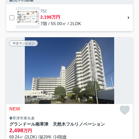
752
2,198万円
7階 / 55.00㎡ / 2LDK
中古マンション
NEW
草津市東矢倉
グランドール南草津 天然木フルリノベーション
2,498
万円
69.24㎡ (2LDK) /築29年 /14階建