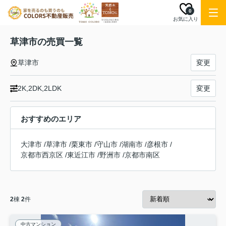
0
お気に入り
草津市の売買一覧
草津市
変更
2K,2DK,2LDK
変更
おすすめのエリア
大津市
/
草津市
/
栗東市
/
守山市
/
湖南市
/
彦根市
/
京都市西京区
/
東近江市
/
野洲市
/
京都市南区
2
棟
2
件
中古マンション