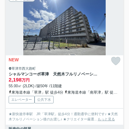
NEW
草津市西大路町
シャルマンコーポ草津 天然木フルリノベーション
2,198
万円
55.00㎡ (2LDK) /築50年 /11階建
東海道本線「草津」駅 徒歩4分
東海道本線「南草津」駅 徒歩39分
エレベーター
公共下水
★新快速停車駅 JR「草津駅」徒歩4分！通勤通学に便利です♪ ★天然
木フルリノベーション後のお渡し♪ ★クリエイター厳選...
もっと見る
販売中の部屋