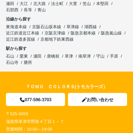
瀬田
大江
北大路
法士町
大萱
笠山
本堅田
石部西
長等
青山
沿線から探す
東海道本線
京阪石山坂本線
草津線
湖西線
近江鉄道近江本線
京阪京津線
阪急京都本線
阪急嵐山線
近江鉄道多賀線
京都地下鉄東西線
駅から探す
石山
栗東
瀬田
唐橋前
草津
南草津
守山
手原
石山寺
膳所
ＴＯＭＯ ＣＯＬＯＲＳ(トモカラーズ）
077-596-3703
お問い合わせ
〒525-0059
滋賀県草津市野路４丁目１－７
営業時間：
10:00～19:00