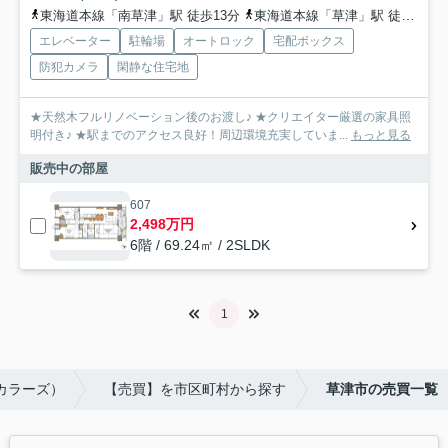
東海道本線「南草津」駅 徒歩13分
東海道本線「草津」駅 徒歩41分
エレベーター
駐輪場
オートロック
宅配ボックス
防犯カメラ
閑静な住宅地
★天然木フルリノベーション後のお渡し♪ ★クリエイター厳選の家具照
明付き♪ ★駅までのアクセス良好！周辺環境充実していま...
もっと見る
販売中の部屋
607
2,498万円
6階 / 69.24㎡ / 2SLDK
1
カラーズ）
【売買】を市区町村から探す
草津市の売買一覧