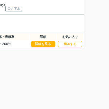
0分
公共下水
率・容積率
詳細
お気に入り
・200%
詳細を見る
追加する