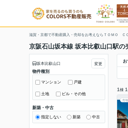
滋賀・京都で不動産購入・売却をお考えならＴＯＭＯ Ｃ
京阪石山坂本線 坂本比叡山口駅の
お
坂本比叡山口
変更
物件種別
マンション
戸建
1
1
棟
土地
ビル・その他
売地
新築・中古
指定しない
新築
中古