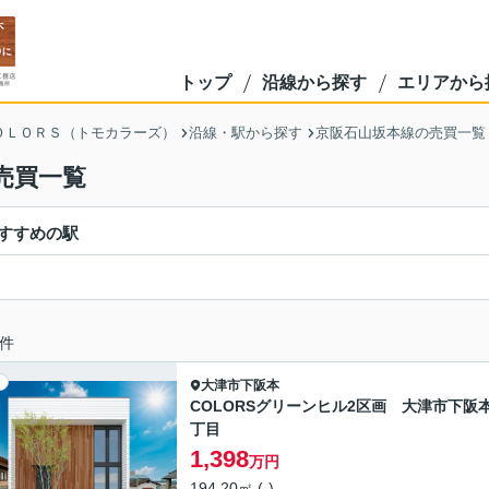
トップ
沿線から探す
エリアから
ＯＬＯＲＳ（トモカラーズ）
沿線・駅から探す
京阪石山坂本線の売買一覧
売買一覧
すすめの駅
件
大津市
下阪本
COLORSグリーンヒル2区画 大津市下阪
丁目
1,398
万円
194.20㎡ (-)