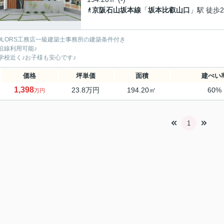
京阪石山坂本線
「
坂本比叡山口
」駅 徒歩2
OLORS工務店一級建築士事務所の建築条件付き
沿線利用可能♪
学校近く♪お子様も安心です♪
価格
坪単価
面積
建ぺい
1,398
23.8万円
194.20㎡
60%
万円
1