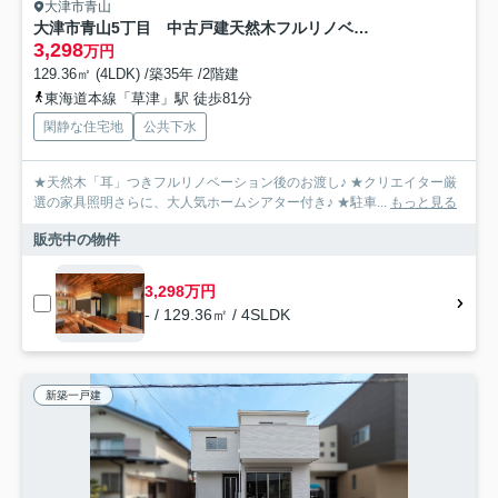
大津市青山
大津市青山5丁目 中古戸建天然木フルリノベーション
3,298
万円
129.36㎡ (4LDK) /築35年 /2階建
東海道本線「草津」駅 徒歩81分
閑静な住宅地
公共下水
★天然木「耳」つきフルリノベーション後のお渡し♪ ★クリエイター厳
選の家具照明さらに、大人気ホームシアター付き♪ ★駐車...
もっと見る
販売中の物件
3,298万円
- / 129.36㎡ / 4SLDK
新築一戸建