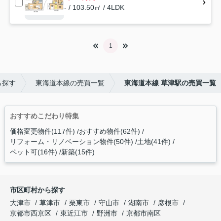
- / 103.50㎡ / 4LDK
1
ら探す
東海道本線の売買一覧
東海道本線 草津駅の売買一覧
おすすめこだわり特集
価格変更物件(117件)
おすすめ物件(62件)
リフォーム・リノベーション物件(50件)
土地(41件)
ペット可(16件)
新築(15件)
市区町村から探す
大津市
草津市
栗東市
守山市
湖南市
彦根市
京都市西京区
東近江市
野洲市
京都市南区