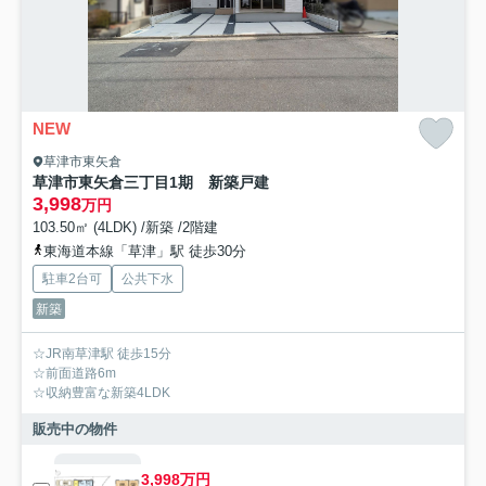
NEW
草津市東矢倉
草津市東矢倉三丁目1期 新築戸建
3,998
万円
103.50㎡ (4LDK) /新築 /2階建
東海道本線「草津」駅 徒歩30分
駐車2台可
公共下水
新築
☆JR南草津駅 徒歩15分
☆前面道路6m
☆収納豊富な新築4LDK
販売中の物件
3,998万円