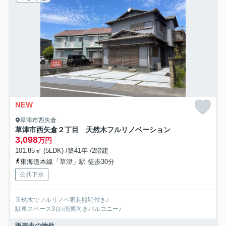
NEW
草津市西矢倉
草津市西矢倉２丁目 天然木フルリノベーション
3,098
万円
101.85㎡ (5LDK) /築41年 /2階建
東海道本線「草津」駅 徒歩30分
公共下水
天然木でフルリノベ家具照明付き♪
駐車スペース3台♪南東向きバルコニー♪
販売中の物件