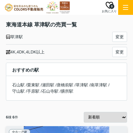
0
お気に入り
東海道本線 草津駅の売買一覧
草津駅
変更
4K,4DK,4LDK以上
変更
おすすめの駅
石山駅
/
栗東駅
/
瀬田駅
/
唐橋前駅
/
草津駅
/
南草津駅
/
守山駅
/
手原駅
/
石山寺駅
/
膳所駅
6
棟
6
件
中古一戸建