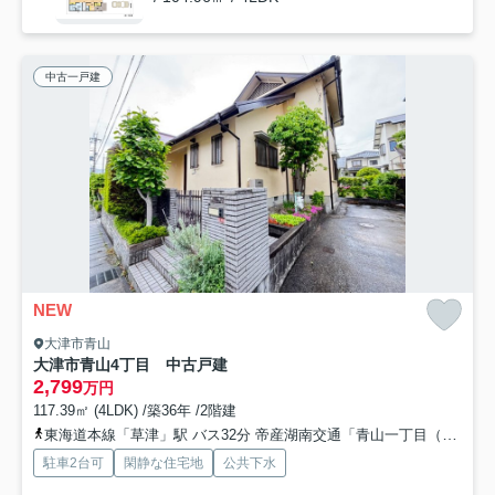
中古一戸建
NEW
大津市青山
大津市青山4丁目 中古戸建
2,799
万円
117.39㎡ (4LDK) /築36年 /2階建
東海道本線「草津」駅 バス32分 帝産湖南交通「青山一丁目（滋賀県）」 停歩5分
駐車2台可
閑静な住宅地
公共下水