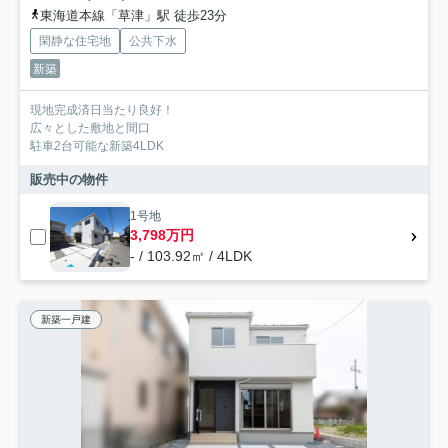
東海道本線「草津」駅 徒歩23分
閑静な住宅地
公共下水
新築
現地完成済日当たり良好！
広々とした敷地と間口
駐車2台可能な新築4LDK
販売中の物件
1号地
3,798万円
- / 103.92㎡ / 4LDK
新築一戸建