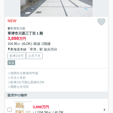
NEW
草津市川原
草津市川原三丁目１期
3,898
万円
104.96㎡ (4LDK) /新築 /2階建
東海道本線「草津」駅 徒歩25分
駐車2台可
公共下水
新築
☆南西向き敷地40坪超
☆日当り良好
☆駐車2台可能な新築4LDK
☆閑静な住宅街
販売中の物件
3,898万円
- / 104.96㎡ / 4LDK