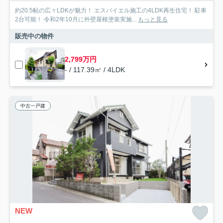
約20.5帖の広々LDKが魅力！ エスバイエル施工の4LDK再生住宅！ 駐車
2台可能！ 令和2年10月に外壁屋根塗装実施...
もっと見る
販売中の物件
2,799万円
- / 117.39㎡ / 4LDK
中古一戸建
NEW