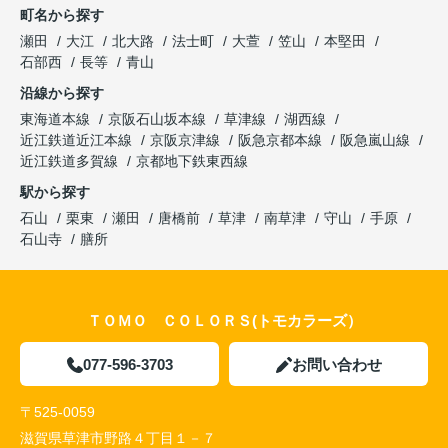
町名から探す
瀬田
大江
北大路
法士町
大萱
笠山
本堅田
石部西
長等
青山
沿線から探す
東海道本線
京阪石山坂本線
草津線
湖西線
近江鉄道近江本線
京阪京津線
阪急京都本線
阪急嵐山線
近江鉄道多賀線
京都地下鉄東西線
駅から探す
石山
栗東
瀬田
唐橋前
草津
南草津
守山
手原
石山寺
膳所
ＴＯＭＯ ＣＯＬＯＲＳ(トモカラーズ）
077-596-3703
お問い合わせ
〒525-0059
滋賀県草津市野路４丁目１－７