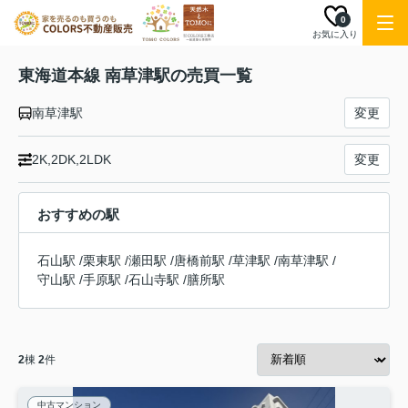
0
お気に入り
東海道本線 南草津駅の売買一覧
南草津駅
変更
2K,2DK,2LDK
変更
おすすめの駅
石山駅
/
栗東駅
/
瀬田駅
/
唐橋前駅
/
草津駅
/
南草津駅
/
守山駅
/
手原駅
/
石山寺駅
/
膳所駅
2
棟
2
件
中古マンション