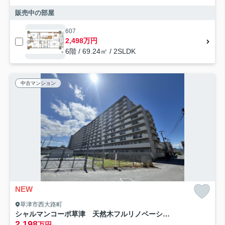
販売中の部屋
607
2,498万円
6階 / 69.24㎡ / 2SLDK
中古マンション
NEW
草津市西大路町
シャルマンコーポ草津 天然木フルリノベーション
2,198
万円