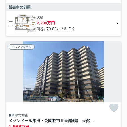
販売中の部屋
903
2,298万円
9階 / 79.86㎡ / 3LDK
中古マンション
草津市笠山
メゾンドール瀬田・公園都市Ⅱ番館4階 天然木フルリノベーション
1,998
万円