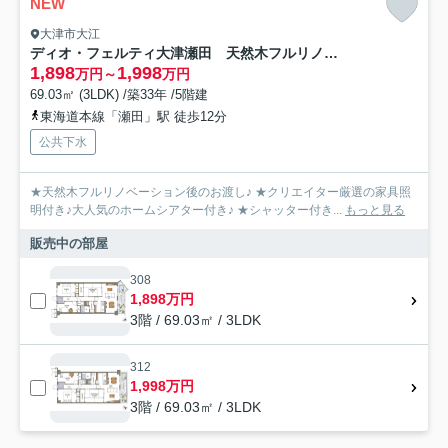
NEW
大津市大江
ディオ・フェルティ大津瀬田 天然木フルリノベーション
1,898
1,998
万円～
万円
69.03㎡ (3LDK) /築33年 /5階建
東海道本線「瀬田」駅 徒歩12分
公共下水
★天然木フルリノベーション後のお渡し♪ ★クリエイター厳選の家具照
明付き♪大人気のホームシアター付き♪ ★シャッター付き...
もっと見る
販売中の部屋
308
1,898万円
3階 / 69.03㎡ / 3LDK
312
1,998万円
3階 / 69.03㎡ / 3LDK