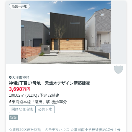
新築一戸建
大津市神領
神領2丁目17号地 天然木デザイン新築建売
3,698
万円
100.82㎡ (3LDK) /予定 /2階建
東海道本線「瀬田」駅 徒歩30分
閑静な住宅地
公共下水
新築
☆新規20区画分譲地！のモデルハウス ☆瀬田南小学校徒歩約12分！分