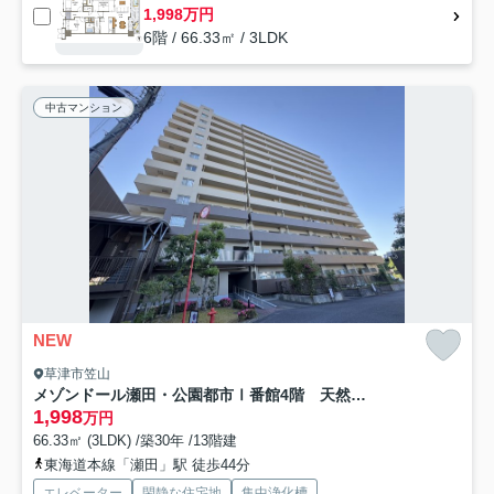
1,998万円
6階 / 66.33㎡ / 3LDK
中古マンション
NEW
草津市笠山
メゾンドール瀬田・公園都市Ⅰ番館4階 天然木フルリノベーション
1,998
万円
66.33㎡ (3LDK) /築30年 /13階建
東海道本線「瀬田」駅 徒歩44分
エレベーター
閑静な住宅地
集中浄化槽