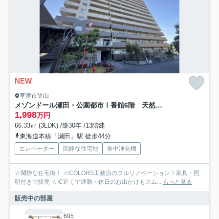
NEW
草津市笠山
メゾンドール瀬田・公園都市Ⅰ番館6階 天然木フルリノベーション
1,998
万円
66.33㎡ (3LDK) /築30年 /13階建
東海道本線「瀬田」駅 徒歩44分
エレベーター
閑静な住宅地
集中浄化槽
☆閑静な住宅街！ ☆COLORS工務店のフルリノベーション！家具・照
明付きで販売 ☆IC近くで通勤・休日のお出かけもスム...
もっと見る
販売中の部屋
605