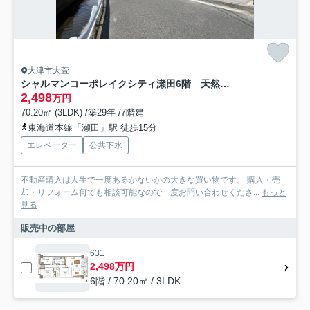
大津市大萱
シャルマンコーポレイクシティ瀬田6階 天然木フルリノベーション
2,498
万円
70.20㎡ (3LDK) /築29年 /7階建
東海道本線「瀬田」駅 徒歩15分
エレベーター
公共下水
不動産購入は人生で一度あるかないかの大きな買い物です。 購入・売
却・リフォーム何でも相談可能なので一度お問い合わせくださ...
もっと
見る
販売中の部屋
631
2,498万円
6階 / 70.20㎡ / 3LDK