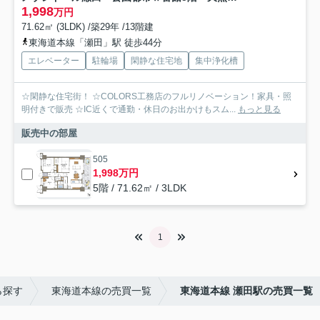
1,998
万円
71.62㎡ (3LDK) /築29年 /13階建
東海道本線「瀬田」駅 徒歩44分
エレベーター
駐輪場
閑静な住宅地
集中浄化槽
☆閑静な住宅街！ ☆COLORS工務店のフルリノベーション！家具・照
明付きで販売 ☆IC近くで通勤・休日のお出かけもスム...
もっと見る
販売中の部屋
505
1,998万円
5階 / 71.62㎡ / 3LDK
1
ら探す
東海道本線の売買一覧
東海道本線 瀬田駅の売買一覧