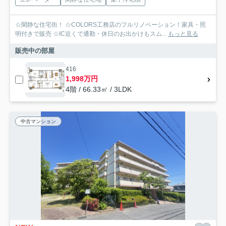
☆閑静な住宅街！ ☆COLORS工務店のフルリノベーション！家具・照
明付きで販売 ☆IC近くで通勤・休日のお出かけもスム...
もっと見る
販売中の部屋
416
1,998万円
4階 / 66.33㎡ / 3LDK
中古マンション