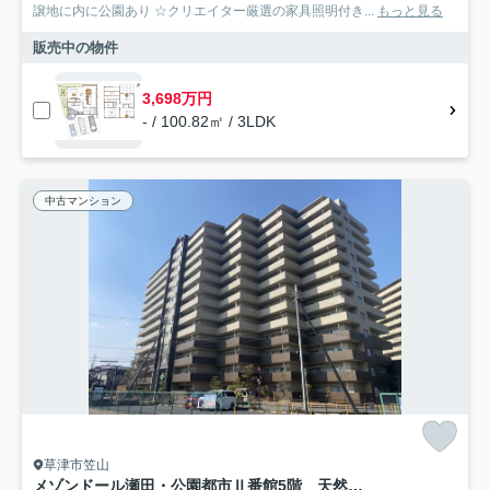
譲地に内に公園あり ☆クリエイター厳選の家具照明付き...
もっと見る
販売中の物件
3,698万円
- / 100.82㎡ / 3LDK
中古マンション
草津市笠山
メゾンドール瀬田・公園都市Ⅱ番館5階 天然木フルリノベーション