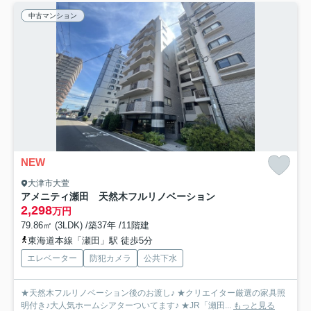
中古マンション
NEW
大津市大萱
アメニティ瀬田 天然木フルリノベーション
2,298
万円
79.86㎡ (3LDK) /築37年 /11階建
東海道本線「瀬田」駅 徒歩5分
エレベーター
防犯カメラ
公共下水
★天然木フルリノベーション後のお渡し♪ ★クリエイター厳選の家具照
明付き♪大人気ホームシアターついてます♪ ★JR「瀬田...
もっと見る