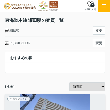
0
お気に入り
東海道本線 瀬田駅の売買一覧
瀬田駅
変更
3K,3DK,3LDK
変更
おすすめの駅
8
棟
9
件
中古マンション