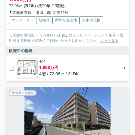
72.08㎡ (3LDK) /築29年 /13階建
東海道本線「瀬田」駅 徒歩44分
エレベーター
駐輪場
閑静な住宅地
集中浄化槽
☆閑静な住宅街！ ☆COLORS工務店のフルリノベーション！家具・照
明付きで販売 ☆IC近くで通勤・休日のお出かけもスム...
もっと見る
販売中の部屋
406
1,998万円
4階 / 72.08㎡ / 3LDK
中古マンション